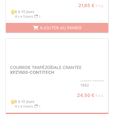
21,65 €
T.T.C.
8 à 10 jours
(
il y a 5 jours
)
AJOUTER AU PANIER
COURROIE TRAPÉZOÏDALE CRANTÉE
XPZ1600-CONTITECH
Longueur intérieure
1562
24,50 €
T.T.C.
8 à 10 jours
(
il y a 5 jours
)