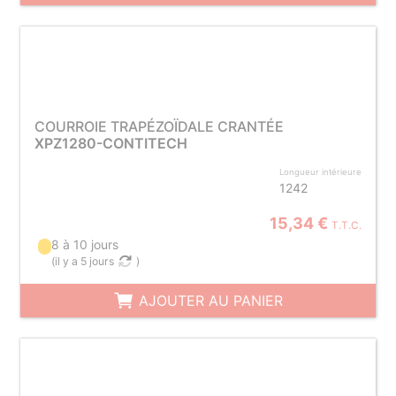
COURROIE TRAPÉZOÏDALE CRANTÉE
XPZ1280-CONTITECH
Longueur intérieure
1242
15,34 €
T.T.C.
8 à 10 jours
(
il y a 5 jours
)
AJOUTER AU PANIER