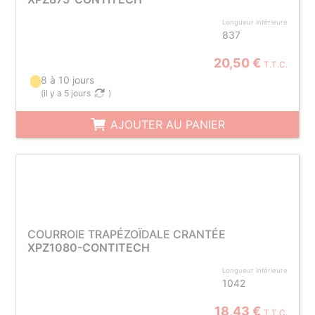
Longueur intérieure
837
20,50 €
T.T.C.
8 à 10 jours
(
il y a 5 jours
)
AJOUTER AU PANIER
COURROIE TRAPÉZOÏDALE CRANTÉE
XPZ1080-CONTITECH
Longueur intérieure
1042
18,43 €
T.T.C.