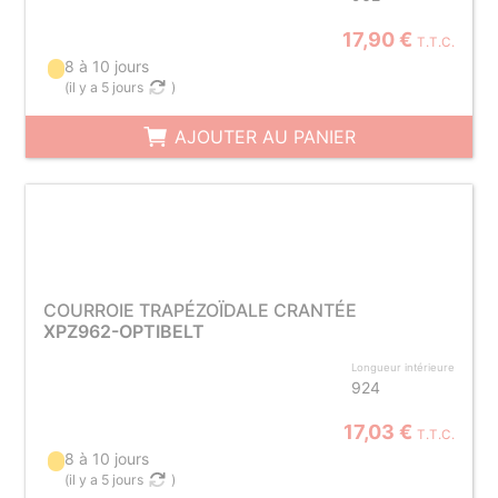
17,90 €
T.T.C.
8 à 10 jours
(
il y a 5 jours
)
AJOUTER AU PANIER
COURROIE TRAPÉZOÏDALE CRANTÉE
XPZ962-OPTIBELT
Longueur intérieure
924
17,03 €
T.T.C.
8 à 10 jours
(
il y a 5 jours
)