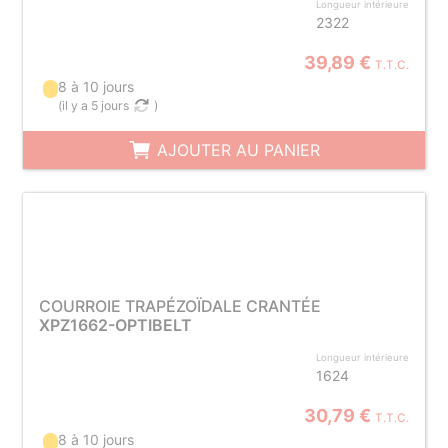
Longueur intérieure
2322
39,89 €
T.T.C.
8 à 10 jours
(
il y a 5 jours
)
AJOUTER AU PANIER
COURROIE TRAPÉZOÏDALE CRANTÉE
XPZ1662-OPTIBELT
Longueur intérieure
1624
30,79 €
T.T.C.
8 à 10 jours