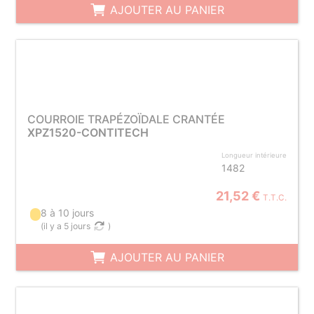
AJOUTER AU PANIER
COURROIE TRAPÉZOÏDALE CRANTÉE
XPZ1520-CONTITECH
Longueur intérieure
1482
21,52 €
T.T.C.
8 à 10 jours
(
il y a 5 jours
)
AJOUTER AU PANIER