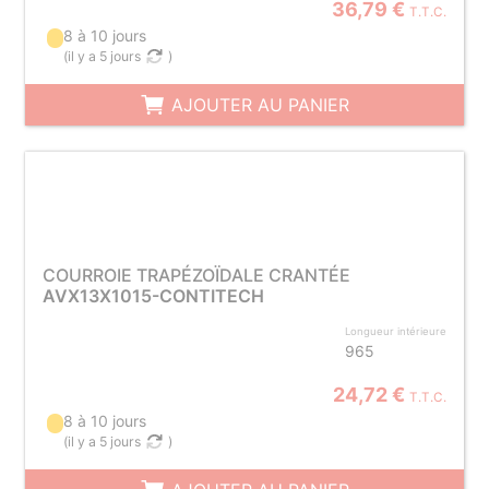
36,79 €
T.T.C.
8 à 10 jours
(
il y a 5 jours
)
AJOUTER AU PANIER
COURROIE TRAPÉZOÏDALE CRANTÉE
AVX13X1015-CONTITECH
Longueur intérieure
965
24,72 €
T.T.C.
8 à 10 jours
(
il y a 5 jours
)