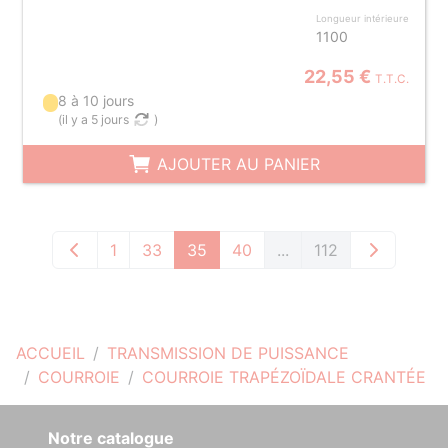
Longueur intérieure
1100
22,55 €
T.T.C.
8 à 10 jours
(
il y a 5 jours
)
AJOUTER AU PANIER
1
33
35
40
...
112
ACCUEIL
TRANSMISSION DE PUISSANCE
COURROIE
COURROIE TRAPÉZOÏDALE CRANTÉE
Notre catalogue