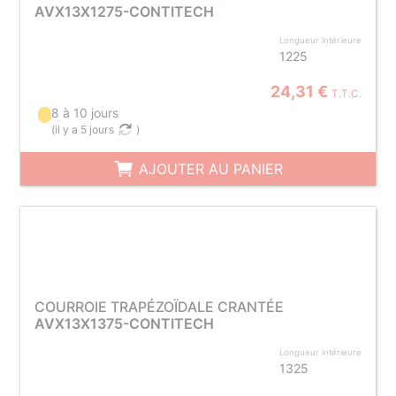
AVX13X1275-CONTITECH
Longueur intérieure
1225
24,31 €
T.T.C.
8 à 10 jours
(
il y a 5 jours
)
AJOUTER AU PANIER
COURROIE TRAPÉZOÏDALE CRANTÉE
AVX13X1375-CONTITECH
Longueur intérieure
1325