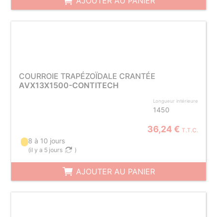
AJOUTER AU PANIER
COURROIE TRAPÉZOÏDALE CRANTÉE
AVX13X1500-CONTITECH
Longueur intérieure
1450
36,24 €
T.T.C.
8 à 10 jours
(
il y a 5 jours
)
AJOUTER AU PANIER