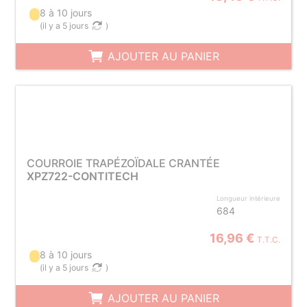
8 à 10 jours
(
il y a 5 jours
)
AJOUTER AU PANIER
COURROIE TRAPÉZOÏDALE CRANTÉE
XPZ722-CONTITECH
Longueur intérieure
684
16,96 €
T.T.C.
8 à 10 jours
(
il y a 5 jours
)
AJOUTER AU PANIER