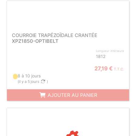
COURROIE TRAPÉZOÏDALE CRANTÉE
XPZ1850-OPTIBELT
Longueur intérieure
1812
27,19 €
T.T.C.
8 à 10 jours
(
il y a 5 jours
)
AJOUTER AU PANIER