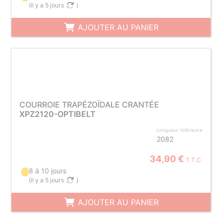
(
il y a 5 jours
)
AJOUTER AU PANIER
COURROIE TRAPÉZOÏDALE CRANTÉE
XPZ2120-OPTIBELT
Longueur intérieure
2082
34,90 €
T.T.C.
8 à 10 jours
(
il y a 5 jours
)
AJOUTER AU PANIER