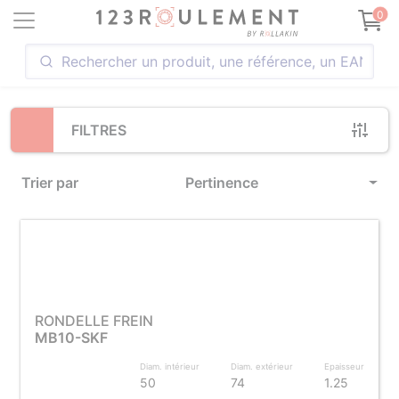
Loading...
0
FILTRES
Trier par
Pertinence
RONDELLE FREIN
MB10-SKF
Diam. intérieur
Diam. extérieur
Epaisseur
50
74
1.25