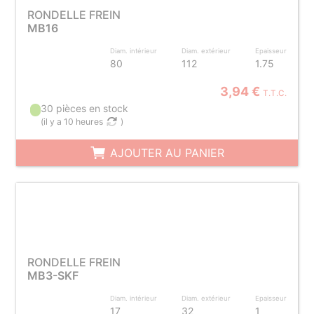
RONDELLE FREIN
MB16
Diam. intérieur
Diam. extérieur
Epaisseur
80
112
1.75
3,94 €
T.T.C.
30 pièces en stock
(
il y a 10 heures
)
AJOUTER AU PANIER
RONDELLE FREIN
MB3-SKF
Diam. intérieur
Diam. extérieur
Epaisseur
17
32
1