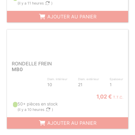
(
il y a 11 heures
)
AJOUTER AU PANIER
RONDELLE FREIN
MB0
Diam. intérieur
Diam. extérieur
Epaisseur
10
21
1
1,02 €
T.T.C.
50+ pièces en stock
(
il y a 10 heures
)
AJOUTER AU PANIER