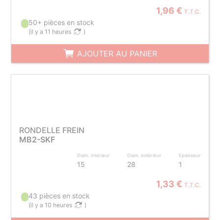
1,96 €
T.T.C.
50+ pièces en stock
(
il y a 11 heures
)
AJOUTER AU PANIER
RONDELLE FREIN
MB2-SKF
Diam. intérieur
Diam. extérieur
Epaisseur
15
28
1
1,33 €
T.T.C.
43 pièces en stock
(
il y a 10 heures
)