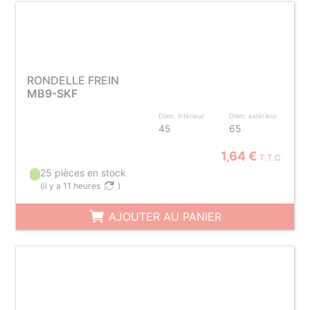
RONDELLE FREIN
MB9-SKF
Diam. intérieur
Diam. extérieur
45
65
1,64 €
T.T.C.
25 pièces en stock
(
il y a 11 heures
)
AJOUTER AU PANIER