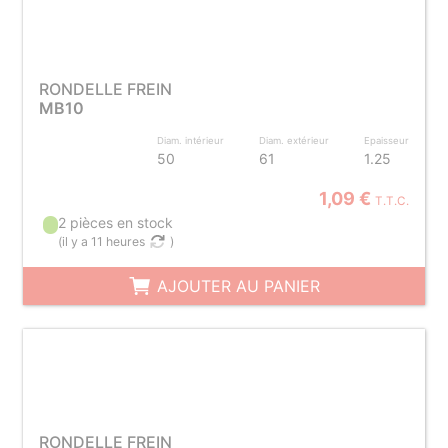
RONDELLE FREIN
MB10
Diam. intérieur
Diam. extérieur
Epaisseur
50
61
1.25
1,09 €
T.T.C.
2 pièces en stock
(
il y a 11 heures
)
AJOUTER AU PANIER
RONDELLE FREIN