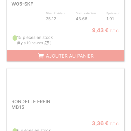
W05-SKF
Diam. intérieur
Diam. extérieur
Epaisseur
25.12
43.66
1.01
9,43 €
T.T.C.
15 pièces en stock
(
il y a 10 heures
)
AJOUTER AU PANIER
RONDELLE FREIN
MB15
3,36 €
T.T.C.
6 pièces en stock