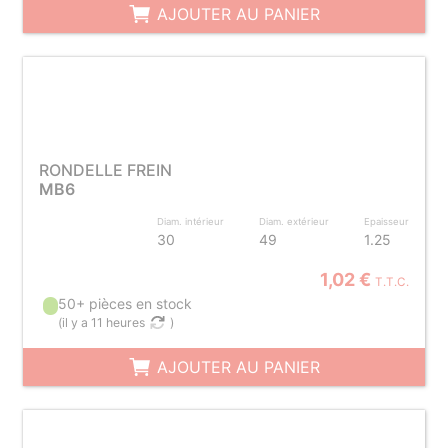
AJOUTER AU PANIER
RONDELLE FREIN
MB6
Diam. intérieur
Diam. extérieur
Epaisseur
30
49
1.25
1,02 €
T.T.C.
50+ pièces en stock
(
il y a 11 heures
)
AJOUTER AU PANIER