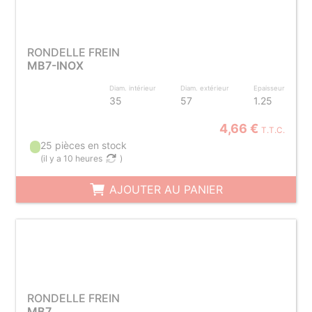
RONDELLE FREIN
MB7-INOX
Diam. intérieur
Diam. extérieur
Epaisseur
35
57
1.25
4,66 €
T.T.C.
25 pièces en stock
(
il y a 10 heures
)
AJOUTER AU PANIER
RONDELLE FREIN
MB7