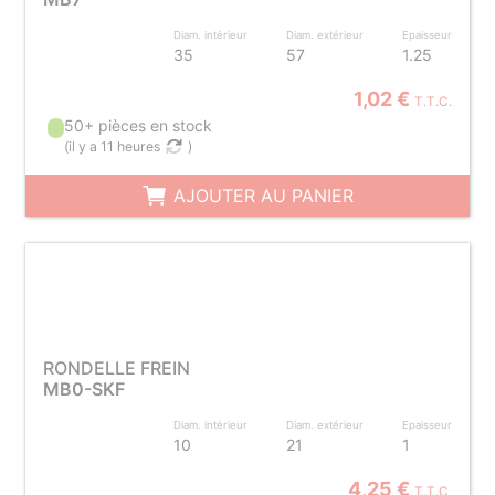
Diam. intérieur
Diam. extérieur
Epaisseur
35
57
1.25
1,02 €
T.T.C.
50+ pièces en stock
(
il y a 11 heures
)
AJOUTER AU PANIER
RONDELLE FREIN
MB0-SKF
Diam. intérieur
Diam. extérieur
Epaisseur
10
21
1
4,25 €
T.T.C.