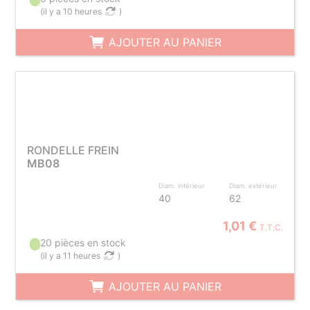
(
il y a 10 heures
)
AJOUTER AU PANIER
RONDELLE FREIN
MB08
Diam. intérieur
Diam. extérieur
40
62
1,01 €
T.T.C.
20 pièces en stock
(
il y a 11 heures
)
AJOUTER AU PANIER