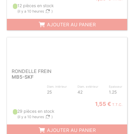
12 pièces en stock
(
il y a 10 heures
)
AJOUTER AU PANIER
RONDELLE FREIN
MB5-SKF
Diam. intérieur
Diam. extérieur
Epaisseur
25
42
1.25
1,55 €
T.T.C.
29 pièces en stock
(
il y a 10 heures
)
AJOUTER AU PANIER