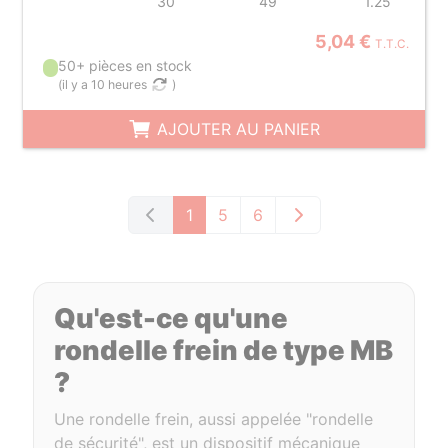
30
49
1.25
5,04 €
T.T.C.
50+ pièces en stock
(
il y a 10 heures
)
AJOUTER AU PANIER
1
5
6
Qu'est-ce qu'une
rondelle frein de type MB
?
Une rondelle frein, aussi appelée "rondelle
de sécurité", est un dispositif mécanique