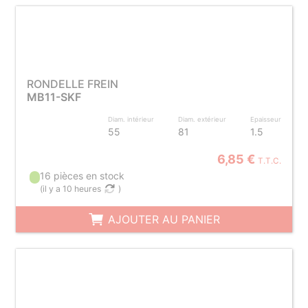
RONDELLE FREIN
MB11-SKF
Diam. intérieur
Diam. extérieur
Epaisseur
55
81
1.5
6,85 €
T.T.C.
16 pièces en stock
(
il y a 10 heures
)
AJOUTER AU PANIER