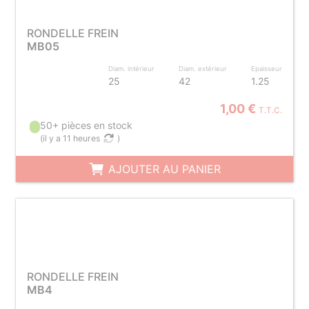
RONDELLE FREIN
MB05
Diam. intérieur
Diam. extérieur
Epaisseur
25
42
1.25
1,00 €
T.T.C.
50+ pièces en stock
(
il y a 11 heures
)
AJOUTER AU PANIER
RONDELLE FREIN
MB4