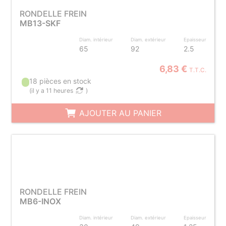
RONDELLE FREIN
MB13-SKF
Diam. intérieur
Diam. extérieur
Epaisseur
65
92
2.5
6,83 €
T.T.C.
18 pièces en stock
(
il y a 11 heures
)
AJOUTER AU PANIER
RONDELLE FREIN
MB6-INOX
Diam. intérieur
Diam. extérieur
Epaisseur