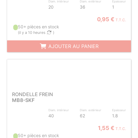
Diam. intérieur
Diam. extérieur
Epaisseur
20
36
1
0,95 €
T.T.C.
50+ pièces en stock
(
il y a 10 heures
)
AJOUTER AU PANIER
RONDELLE FREIN
MB8-SKF
Diam. intérieur
Diam. extérieur
Epaisseur
40
62
1.8
1,55 €
T.T.C.
50+ pièces en stock