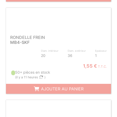
RONDELLE FREIN
MB4-SKF
Diam. intérieur
Diam. extérieur
Epaisseur
20
36
1
1,55 €
T.T.C.
50+ pièces en stock
(
il y a 11 heures
)
AJOUTER AU PANIER