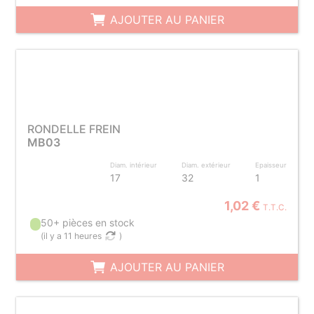
AJOUTER AU PANIER
RONDELLE FREIN
MB03
Diam. intérieur
Diam. extérieur
Epaisseur
17
32
1
1,02 €
T.T.C.
50+ pièces en stock
(
il y a 11 heures
)
AJOUTER AU PANIER