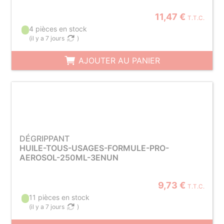
11,47 €
T.T.C.
4 pièces en stock
(
il y a 7 jours
)
AJOUTER AU PANIER
DÉGRIPPANT
HUILE-TOUS-USAGES-FORMULE-PRO-
AEROSOL-250ML-3ENUN
9,73 €
T.T.C.
11 pièces en stock
(
il y a 7 jours
)