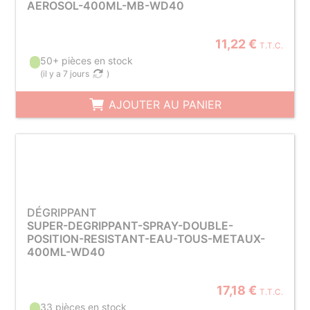
AEROSOL-400ML-MB-WD40
11,22 €
T.T.C.
50+ pièces en stock
(
il y a 7 jours
)
AJOUTER AU PANIER
DÉGRIPPANT
SUPER-DEGRIPPANT-SPRAY-DOUBLE-
POSITION-RESISTANT-EAU-TOUS-METAUX-
400ML-WD40
17,18 €
T.T.C.
33 pièces en stock