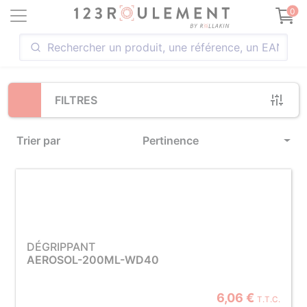
Loading...
0
FILTRES
Trier par
Pertinence
DÉGRIPPANT
AEROSOL-200ML-WD40
6,06 €
T.T.C.