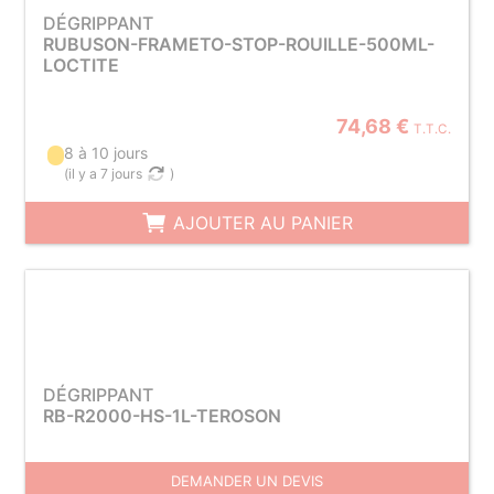
DÉGRIPPANT
RUBUSON-FRAMETO-STOP-ROUILLE-500ML-
LOCTITE
74,68 €
T.T.C.
8 à 10 jours
(
il y a 7 jours
)
AJOUTER AU PANIER
DÉGRIPPANT
RB-R2000-HS-1L-TEROSON
DEMANDER UN DEVIS