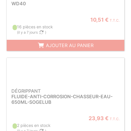
WD40
10,51 €
T.T.C.
16 pièces en stock
(
il y a 7 jours
)
AJOUTER AU PANIER
DÉGRIPPANT
FLUIDE-ANTI-CORROSION-CHASSEUR-EAU-
650ML-SOGELUB
23,93 €
T.T.C.
2 pièces en stock
(
il y a 7 jours
)