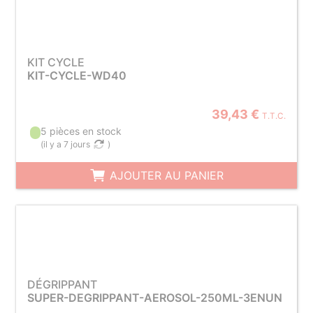
KIT CYCLE
KIT-CYCLE-WD40
39,43 €
T.T.C.
5 pièces en stock
(
il y a 7 jours
)
AJOUTER AU PANIER
DÉGRIPPANT
SUPER-DEGRIPPANT-AEROSOL-250ML-3ENUN