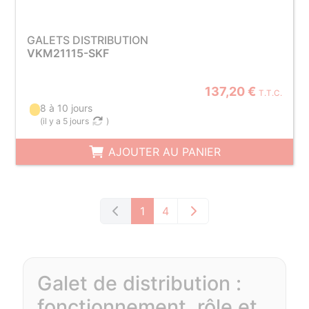
GALETS DISTRIBUTION
VKM21115-SKF
137,20 €
T.T.C.
8 à 10 jours
(
il y a 5 jours
)
AJOUTER AU PANIER
1
4
Galet de distribution :
fonctionnement, rôle et