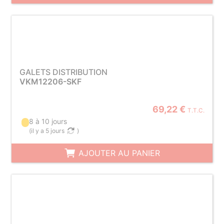
GALETS DISTRIBUTION
VKM12206-SKF
69,22 €
T.T.C.
8 à 10 jours
(
il y a 5 jours
)
AJOUTER AU PANIER