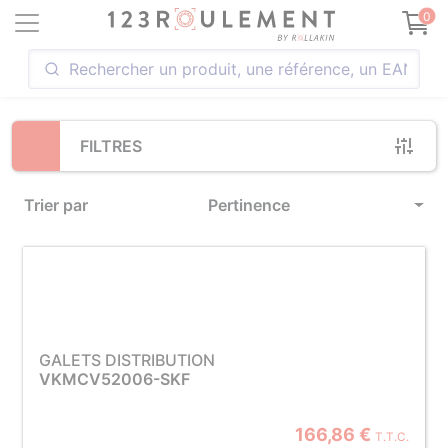
Loading...
0
FILTRES
Trier par
Pertinence
GALETS DISTRIBUTION
VKMCV52006-SKF
166,86 €
T.T.C.