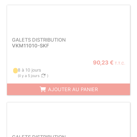
GALETS DISTRIBUTION
VKM11010-SKF
90,23 €
T.T.C.
8 à 10 jours
(
il y a 5 jours
)
AJOUTER AU PANIER