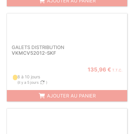
AJOUTER AU PANIER
GALETS DISTRIBUTION
VKMCV52012-SKF
135,96 €
T.T.C.
8 à 10 jours
(
il y a 5 jours
)
AJOUTER AU PANIER