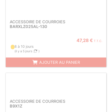
ACCESSOIRE DE COURROIES
BARXLZ025AL-130
47,28 €
T.T.C.
8 à 10 jours
(
il y a 5 jours
)
AJOUTER AU PANIER
ACCESSOIRE DE COURROIES
B9X1Z