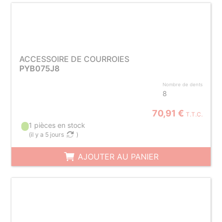
ACCESSOIRE DE COURROIES
PYB075J8
Nombre de dents
8
70,91 €
T.T.C.
1 pièces en stock
(
il y a 5 jours
)
AJOUTER AU PANIER