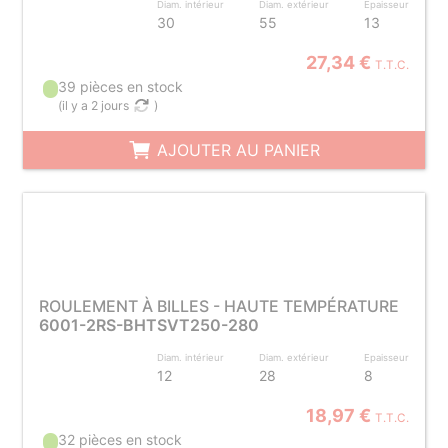
Diam. intérieur
Diam. extérieur
Epaisseur
30
55
13
27,34 €
T.T.C.
39 pièces en stock
(
il y a 2 jours
)
AJOUTER AU PANIER
ROULEMENT À BILLES - HAUTE TEMPÉRATURE
6001-2RS-BHTSVT250-280
Diam. intérieur
Diam. extérieur
Epaisseur
12
28
8
18,97 €
T.T.C.
32 pièces en stock