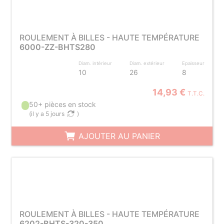
ROULEMENT À BILLES - HAUTE TEMPÉRATURE
6000-ZZ-BHTS280
Diam. intérieur
Diam. extérieur
Epaisseur
10
26
8
14,93 €
T.T.C.
50+ pièces en stock
(
il y a 5 jours
)
AJOUTER AU PANIER
ROULEMENT À BILLES - HAUTE TEMPÉRATURE
6202-BHTS-320-350