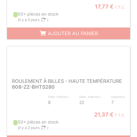
17,77 €
T.T.C.
50+ pièces en stock
(
il y a 5 jours
)
AJOUTER AU PANIER
ROULEMENT À BILLES - HAUTE TEMPÉRATURE
608-ZZ-BHTS280
Diam. intérieur
Diam. extérieur
Epaisseur
8
22
7
21,37 €
T.T.C.
50+ pièces en stock
(
il y a 2 jours
)