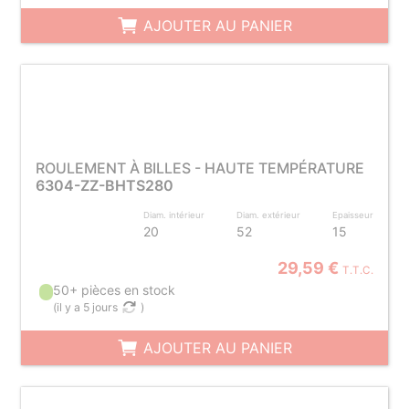
AJOUTER AU PANIER
ROULEMENT À BILLES - HAUTE TEMPÉRATURE
6304-ZZ-BHTS280
Diam. intérieur
Diam. extérieur
Epaisseur
20
52
15
29,59 €
T.T.C.
50+ pièces en stock
(
il y a 5 jours
)
AJOUTER AU PANIER