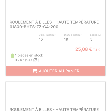
ROULEMENT À BILLES - HAUTE TEMPÉRATURE
61800-BHTS-ZZ-C4-200
Diam. intérieur
Diam. extérieur
Epaisseur
10
19
5
25,08 €
T.T.C.
4 pièces en stock
(
il y a 5 jours
)
AJOUTER AU PANIER
ROULEMENT À BILLES - HAUTE TEMPÉRATURE