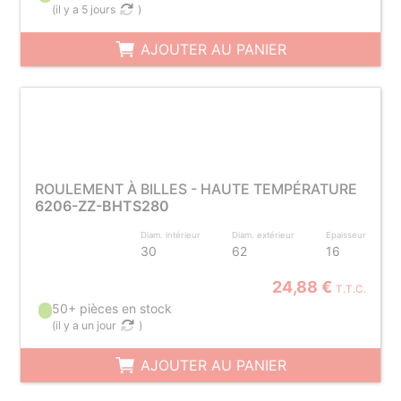
(
il y a 5 jours
)
AJOUTER AU PANIER
ROULEMENT À BILLES - HAUTE TEMPÉRATURE
6206-ZZ-BHTS280
Diam. intérieur
Diam. extérieur
Epaisseur
30
62
16
24,88 €
T.T.C.
50+ pièces en stock
(
il y a un jour
)
AJOUTER AU PANIER