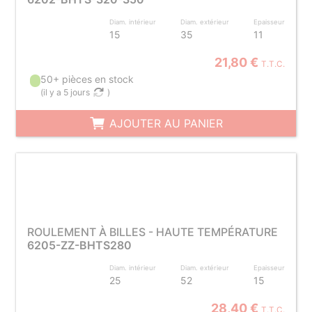
Diam. intérieur
Diam. extérieur
Epaisseur
15
35
11
21,80 €
T.T.C.
50+ pièces en stock
(
il y a 5 jours
)
AJOUTER AU PANIER
ROULEMENT À BILLES - HAUTE TEMPÉRATURE
6205-ZZ-BHTS280
Diam. intérieur
Diam. extérieur
Epaisseur
25
52
15
28,40 €
T.T.C.