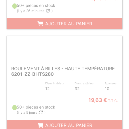
50+ pièces en stock
(
il y a 26 minutes
)
AJOUTER AU PANIER
ROULEMENT À BILLES - HAUTE TEMPÉRATURE
6201-ZZ-BHTS280
Diam. intérieur
Diam. extérieur
Epaisseur
12
32
10
19,63 €
T.T.C.
50+ pièces en stock
(
il y a 5 jours
)
AJOUTER AU PANIER