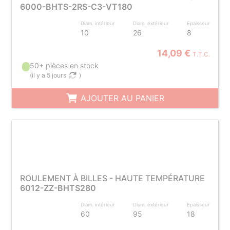
6000-BHTS-2RS-C3-VT180
Diam. intérieur
Diam. extérieur
Epaisseur
10
26
8
14,09 €
T.T.C.
50+ pièces en stock
(
il y a 5 jours
)
AJOUTER AU PANIER
ROULEMENT À BILLES - HAUTE TEMPÉRATURE
6012-ZZ-BHTS280
Diam. intérieur
Diam. extérieur
Epaisseur
60
95
18