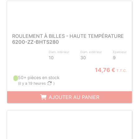
ROULEMENT À BILLES - HAUTE TEMPÉRATURE
6200-ZZ-BHTS280
Diam. intérieur
Diam. extérieur
Epaisseur
10
30
9
14,76 €
T.T.C.
50+ pièces en stock
(
il y a 19 heures
)
AJOUTER AU PANIER