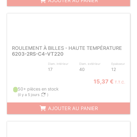
AJOUTER AU PANIER
ROULEMENT À BILLES - HAUTE TEMPÉRATURE
6203-2RS-C4-VT220
Diam. intérieur
Diam. extérieur
Epaisseur
17
40
12
15,37 €
T.T.C.
50+ pièces en stock
(
il y a 5 jours
)
AJOUTER AU PANIER