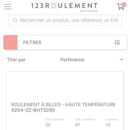
Loading...
0
FILTRES
Trier par
Pertinence
ROULEMENT À BILLES - HAUTE TEMPÉRATURE
6204-ZZ-BHTS280
Diam. intérieur
Diam. extérieur
Epaisseur
20
47
14