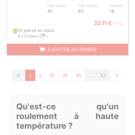
Diam. intérieur
Diam. extérieur
Epaisseur
40
80
18
32,11 €
T.T.C.
19 pièces en stock
(
il y a 5 jours
)
AJOUTER AU PANIER
1
5
10
35
40
...
57
Qu'est-ce qu'un
roulement à haute
température ?