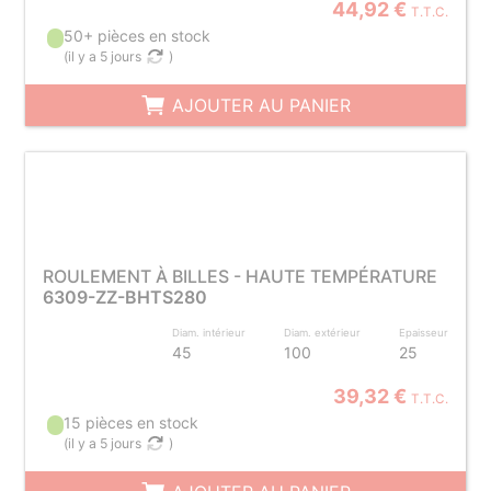
44,92 €
T.T.C.
50+ pièces en stock
(
il y a 5 jours
)
AJOUTER AU PANIER
ROULEMENT À BILLES - HAUTE TEMPÉRATURE
6309-ZZ-BHTS280
Diam. intérieur
Diam. extérieur
Epaisseur
45
100
25
39,32 €
T.T.C.
15 pièces en stock
(
il y a 5 jours
)