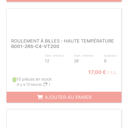
ROULEMENT À BILLES - HAUTE TEMPÉRATURE
6001-2RS-C4-VT200
Diam. intérieur
Diam. extérieur
Epaisseur
12
28
8
17,00 €
T.T.C.
10 pièces en stock
(
il y a 12 heures
)
AJOUTER AU PANIER