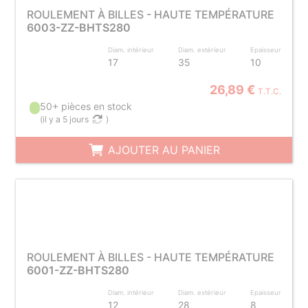
ROULEMENT À BILLES - HAUTE TEMPÉRATURE
6003-ZZ-BHTS280
Diam. intérieur
Diam. extérieur
Epaisseur
17
35
10
26,89 €
T.T.C.
50+ pièces en stock
(
il y a 5 jours
)
AJOUTER AU PANIER
ROULEMENT À BILLES - HAUTE TEMPÉRATURE
6001-ZZ-BHTS280
Diam. intérieur
Diam. extérieur
Epaisseur
12
28
8