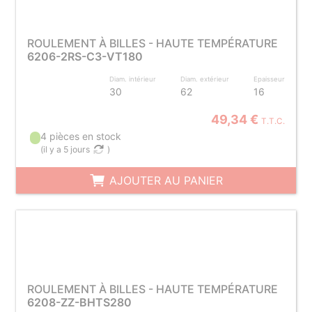
ROULEMENT À BILLES - HAUTE TEMPÉRATURE
6206-2RS-C3-VT180
Diam. intérieur
Diam. extérieur
Epaisseur
30
62
16
49,34 €
T.T.C.
4 pièces en stock
(
il y a 5 jours
)
AJOUTER AU PANIER
ROULEMENT À BILLES - HAUTE TEMPÉRATURE
6208-ZZ-BHTS280