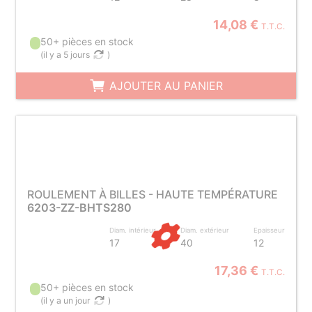
14,08 €
T.T.C.
50+ pièces en stock
(
il y a 5 jours
)
AJOUTER AU PANIER
ROULEMENT À BILLES - HAUTE TEMPÉRATURE
6203-ZZ-BHTS280
Diam. intérieur
Diam. extérieur
Epaisseur
17
40
12
17,36 €
T.T.C.
50+ pièces en stock
(
il y a un jour
)