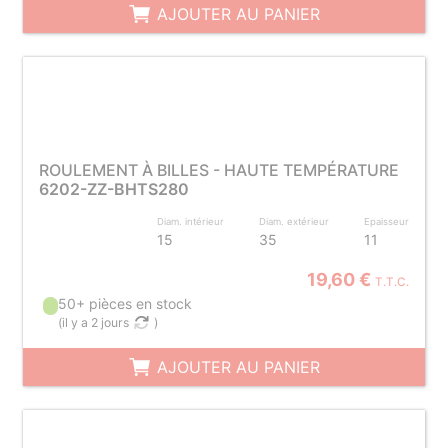
AJOUTER AU PANIER
ROULEMENT À BILLES - HAUTE TEMPÉRATURE
6202-ZZ-BHTS280
Diam. intérieur
Diam. extérieur
Epaisseur
15
35
11
19,60 €
T.T.C.
50+ pièces en stock
(
il y a 2 jours
)
AJOUTER AU PANIER