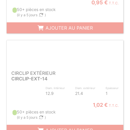
0,95 €
T.T.C.
50+ pièces en stock
(
il y a 5 jours
)
AJOUTER AU PANIER
CIRCLIP EXTÉRIEUR
CIRCLIP-EXT-14
Diam. intérieur
Diam. extérieur
Epaisseur
12.9
21.4
1
1,02 €
T.T.C.
50+ pièces en stock
(
il y a 5 jours
)