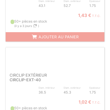
Diam. intérieur
Diam. extérieur
Epaisseur
43.1
52.7
1.75
1,43 €
T.T.C.
50+ pièces en stock
(
il y a 3 jours
)
AJOUTER AU PANIER
CIRCLIP EXTÉRIEUR
CIRCLIP-EXT-40
Diam. intérieur
Diam. extérieur
Epaisseur
36.5
45.3
1.75
1,02 €
T.T.C.
50+ pièces en stock