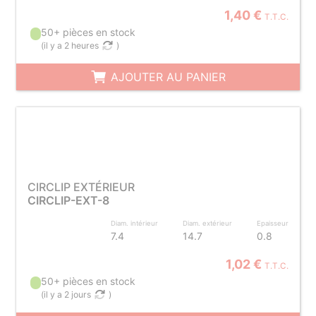
1,40 €
T.T.C.
50+ pièces en stock
(
il y a 2 heures
)
AJOUTER AU PANIER
CIRCLIP EXTÉRIEUR
CIRCLIP-EXT-8
Diam. intérieur
Diam. extérieur
Epaisseur
7.4
14.7
0.8
1,02 €
T.T.C.
50+ pièces en stock
(
il y a 2 jours
)