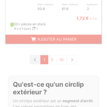
Diam. intérieur
Diam. extérieur
Epaisseur
50.8
61.6
2
1,72 €
T.T.C.
50+ pièces en stock
(
il y a 5 jours
)
AJOUTER AU PANIER
1
5
10
Qu'est-ce qu'un circlip
extérieur ?
Un circlips extérieur est un
segment d’arrêt
.
Ces pièces permettent de fixer des