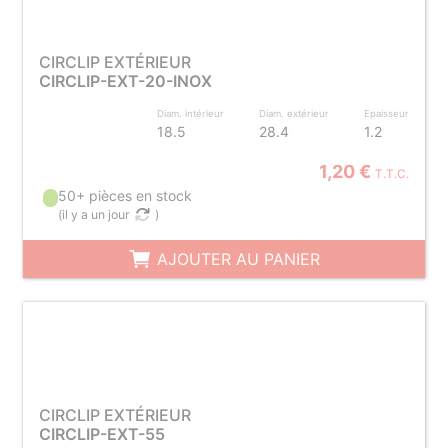
CIRCLIP EXTÉRIEUR
CIRCLIP-EXT-20-INOX
Diam. intérieur
Diam. extérieur
Epaisseur
18.5
28.4
1.2
1,20 €
T.T.C.
50+ pièces en stock
(
il y a un jour
)
AJOUTER AU PANIER
CIRCLIP EXTÉRIEUR
CIRCLIP-EXT-55