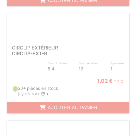
AJOUTER AU PANIER
CIRCLIP EXTÉRIEUR
CIRCLIP-EXT-9
Diam. intérieur
Diam. extérieur
Epaisseur
8.4
16
1
1,02 €
T.T.C.
50+ pièces en stock
(
il y a 5 jours
)
AJOUTER AU PANIER