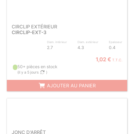
CIRCLIP EXTÉRIEUR
CIRCLIP-EXT-3
Diam. intérieur
Diam. extérieur
Epaisseur
2.7
4.3
0.4
1,02 €
T.T.C.
50+ pièces en stock
(
il y a 5 jours
)
AJOUTER AU PANIER
JONC D'ARRÊT