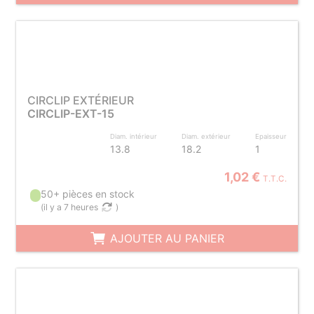
CIRCLIP EXTÉRIEUR
CIRCLIP-EXT-15
Diam. intérieur
Diam. extérieur
Epaisseur
13.8
18.2
1
1,02 €
T.T.C.
50+ pièces en stock
(
il y a 7 heures
)
AJOUTER AU PANIER