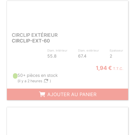
CIRCLIP EXTÉRIEUR
CIRCLIP-EXT-60
Diam. intérieur
Diam. extérieur
Epaisseur
55.8
67.4
2
1,94 €
T.T.C.
50+ pièces en stock
(
il y a 2 heures
)
AJOUTER AU PANIER