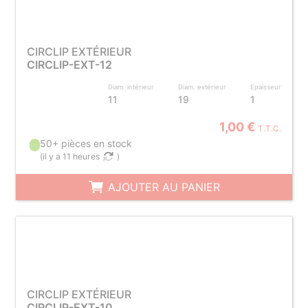
CIRCLIP EXTÉRIEUR
CIRCLIP-EXT-12
Diam. intérieur
Diam. extérieur
Epaisseur
11
19
1
1,00 €
T.T.C.
50+ pièces en stock
(
il y a 11 heures
)
AJOUTER AU PANIER
CIRCLIP EXTÉRIEUR
CIRCLIP-EXT-10