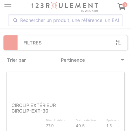
Loading...
0
FILTRES
Trier par
Pertinence
CIRCLIP EXTÉRIEUR
CIRCLIP-EXT-30
Diam. intérieur
Diam. extérieur
Epaisseur
27.9
40.5
1.5