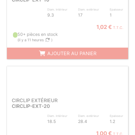
Diam. intérieur
Diam. extérieur
Epaisseur
9.3
17
1
1,02 €
T.T.C.
50+ pièces en stock
(
il y a 11 heures
)
AJOUTER AU PANIER
CIRCLIP EXTÉRIEUR
CIRCLIP-EXT-20
Diam. intérieur
Diam. extérieur
Epaisseur
18.5
28.4
1.2
1,00 €
T.T.C.