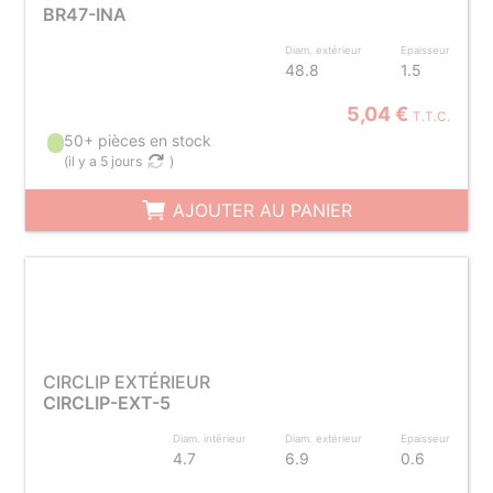
BR47-INA
Diam. extérieur
Epaisseur
48.8
1.5
5,04 €
T.T.C.
50+ pièces en stock
(
il y a 5 jours
)
AJOUTER AU PANIER
CIRCLIP EXTÉRIEUR
CIRCLIP-EXT-5
Diam. intérieur
Diam. extérieur
Epaisseur
4.7
6.9
0.6