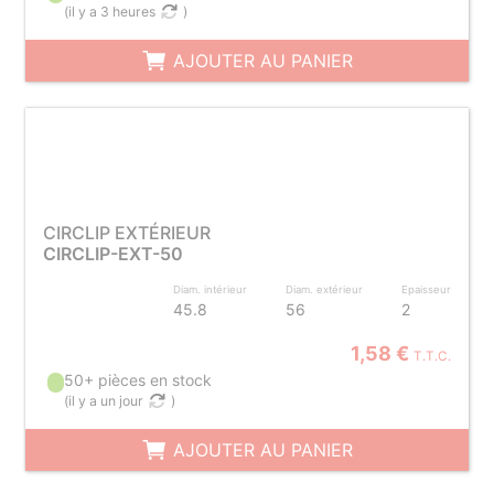
(
il y a 3 heures
)
AJOUTER AU PANIER
CIRCLIP EXTÉRIEUR
CIRCLIP-EXT-50
Diam. intérieur
Diam. extérieur
Epaisseur
45.8
56
2
1,58 €
T.T.C.
50+ pièces en stock
(
il y a un jour
)
AJOUTER AU PANIER