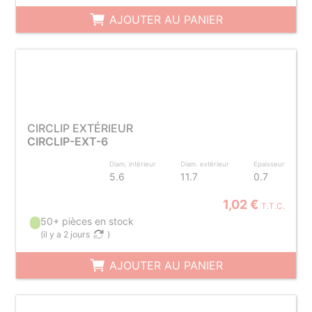
AJOUTER AU PANIER
CIRCLIP EXTÉRIEUR
CIRCLIP-EXT-6
Diam. intérieur
Diam. extérieur
Epaisseur
5.6
11.7
0.7
1,02 €
T.T.C.
50+ pièces en stock
(
il y a 2 jours
)
AJOUTER AU PANIER