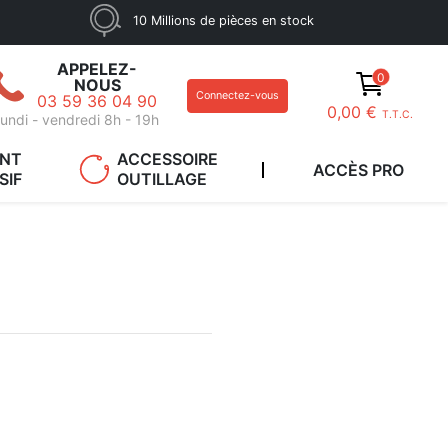
10 Millions de pièces en stock
APPELEZ-
0
NOUS
Connectez-vous
03 59 36 04 90
0,00 €
T.T.C.
undi - vendredi 8h - 19h
ANT
ACCESSOIRE
ACCÈS PRO
SIF
OUTILLAGE