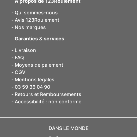
A propos de 123Roulement
GEZ, GEEM, GAC, TAPR, GX,
Qui sommes-nous
les courroies : dentée, hexagonale, poly-v,
Avis 123Roulement
trapézoïdale
, variateur,
Nos marques
les
plots antivibration
: MM, MF, PM, FF, PMP,
pied machine, diabolos, PF, PFP,
Garanties & services
les accessoires : billes de roulement,
circlips
Livraison
extérieur
, aiguilles de roulement, bagues
FAQ
bronze, circlips intérieur, rondelles de butée,
Moyens de paiement
bagues lisse, E-clip, bague bronze à
CGV
collerette, bague intérieure, rondelles frein,
Mentions légales
écrous, colles et adhésifs, frein filet,
03 59 36 04 90
dégrippant WD40
, bagues lisses à collerette
Retours et Remboursements
PAF, graisses, pinces de montage.
Accessibilité : non conforme
DANS LE MONDE