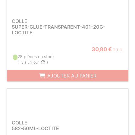
COLLE
SUPER-GLUE-TRANSPARENT-401-20G-
LOCTITE
30,80 €
T.T.C.
28 pièces en stock
(
il y a un jour
)
AJOUTER AU PANIER
COLLE
582-50ML-LOCTITE