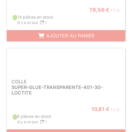
78,56 €
T.T.C.
14 pièces en stock
(
il y a un jour
)
AJOUTER AU PANIER
COLLE
SUPER-GLUE-TRANSPARENTE-401-3G-
LOCTITE
10,81 €
T.T.C.
6 pièces en stock
(
il y a un jour
)