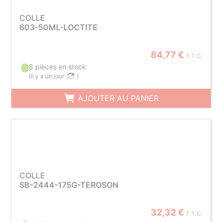
COLLE
603-50ML-LOCTITE
84,77 €
T.T.C.
8 pièces en stock
(
il y a un jour
)
AJOUTER AU PANIER
COLLE
SB-2444-175G-TEROSON
32,32 €
T.T.C.