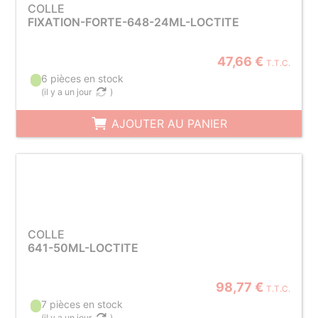
COLLE
FIXATION-FORTE-648-24ML-LOCTITE
47,66 €
T.T.C.
6 pièces en stock
(
il y a un jour
)
AJOUTER AU PANIER
COLLE
641-50ML-LOCTITE
98,77 €
T.T.C.
7 pièces en stock
(
il y a un jour
)