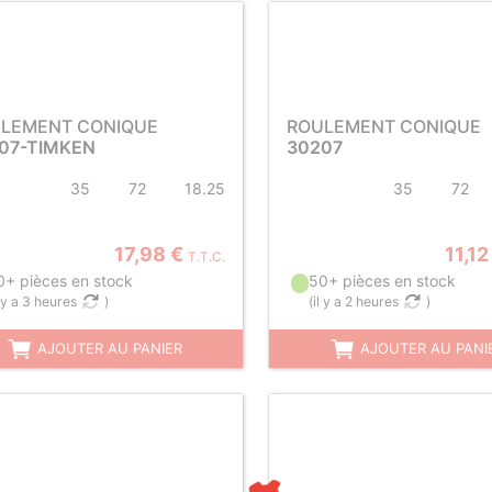
LEMENT CONIQUE
ROULEMENT CONIQUE
07-TIMKEN
30207
35
72
18.25
35
72
17,98 €
11,12
T.T.C.
0+ pièces en stock
50+ pièces en stock
l y a 3 heures
)
(
il y a 2 heures
)
AJOUTER AU PANIER
AJOUTER AU PANI