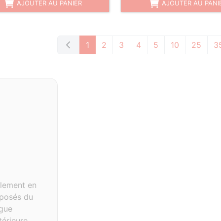
AJOUTER AU PANIER
AJOUTER AU PANI
1
2
3
4
5
10
25
3
alement en
posés du
ague
érieure.