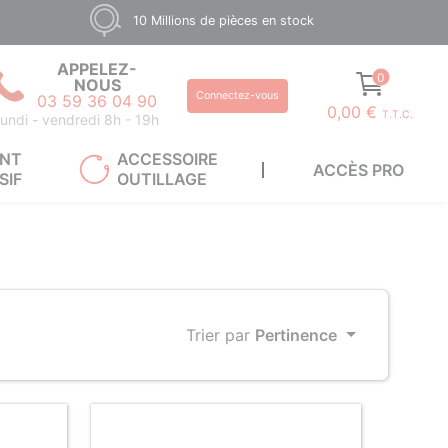
10 Millions de pièces en stock
APPELEZ-
0
NOUS
Connectez-vous
03 59 36 04 90
0,00 €
T.T.C.
undi - vendredi 8h - 19h
ANT
ACCESSOIRE
ACCÈS PRO
SIF
OUTILLAGE
Trier par
Pertinence