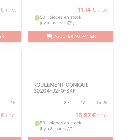
 €
11,14 €
T.T.C.
T.T.C.
50+ pièces en stock
(
il y a 2 heures
)
ER
AJOUTER AU PANIER
ROULEMENT CONIQUE
30204-J2-Q-SKF
15
20
47
15.25
 €
15,97 €
T.T.C.
T.T.C.
50+ pièces en stock
(
il y a 8 heures
)