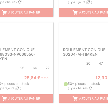
l y a 2 heures
)
(
il y a 3 jours
)
AJOUTER AU PANIER
AJOUTER AU PANI
LEMENT CONIQUE
ROULEMENT CONIQUE
68033-NP666556-
30204-M-TIMKEN
KEN
20
47
25
66
22
25,64 €
12,90
T.T.C.
0+ pièces en stock
50+ pièces en stock
l y a 3 jours
)
(
il y a 2 heures
)
AJOUTER AU PANIER
AJOUTER AU PANI