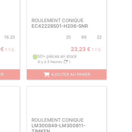
ROULEMENT CONIQUE
EC42228S01-H206-SNR
16.25
25
66
22
 €
23,23 €
T.T.C.
T.T.C.
50+ pièces en stock
(
il y a 3 heures
)
ER
AJOUTER AU PANIER
ROULEMENT CONIQUE
LM300849-LM300811-
TIMKEN