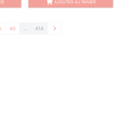
ER
AJOUTER AU PANIER
5
40
...
414