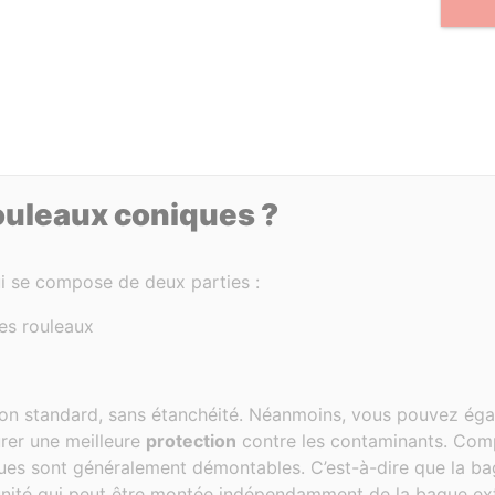
ouleaux coniques ?
i se compose de deux parties :
les rouleaux
ion standard, sans étanchéité. Néanmoins, vous pouvez ég
urer une meilleure
protection
contre les contaminants. Com
ques sont généralement démontables. C’est-à-dire que la b
unité qui peut être montée indépendamment de la bague ext