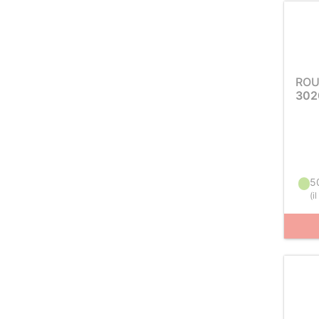
ROU
302
5
(
i