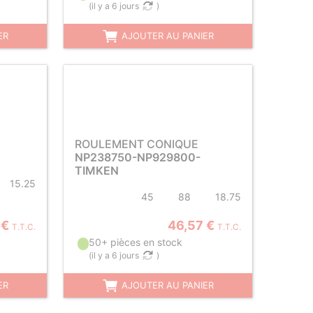
(
il y a 6 jours
)
ER
AJOUTER AU PANIER
ROULEMENT CONIQUE
NP238750-NP929800-
TIMKEN
15.25
45
88
18.75
 €
46,57 €
T.T.C.
T.T.C.
50+ pièces en stock
(
il y a 6 jours
)
ER
AJOUTER AU PANIER