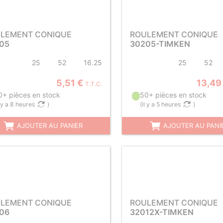
LEMENT CONIQUE
ROULEMENT CONIQUE
05
30205-TIMKEN
25
52
16.25
25
52
5,51 €
13,49
T.T.C.
0+ pièces en stock
50+ pièces en stock
l y a 8 heures
)
(
il y a 5 heures
)
AJOUTER AU PANIER
AJOUTER AU PANI
LEMENT CONIQUE
ROULEMENT CONIQUE
06
32012X-TIMKEN