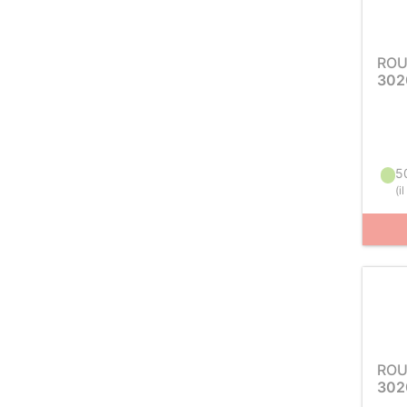
ROU
302
5
(
i
ROU
302