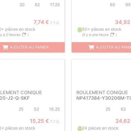
30
62
17.25
60
95
7,74 €
34,92
T.T.C.
0+ pièces en stock
50+ pièces en stock
l y a 2 heures
)
(
il y a une heure
)
AJOUTER AU PANIER
AJOUTER AU PANI
LEMENT CONIQUE
ROULEMENT CONIQUE
05-J2-Q-SKF
NP417384-Y30206M-T
25
52
16.25
25
62
15,25 €
24,62
T.T.C.
0+ pièces en stock
24 pièces en stock