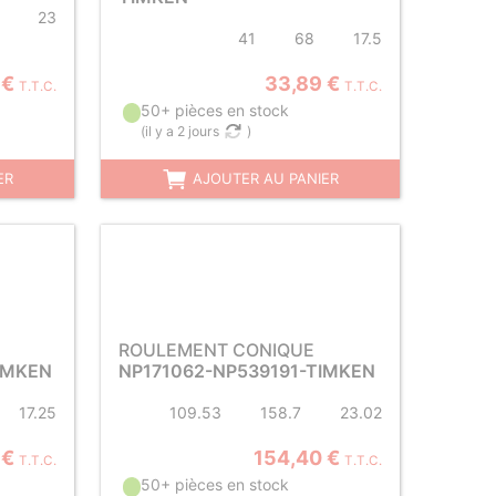
23
41
68
17.5
 €
33,89 €
T.T.C.
T.T.C.
50+ pièces en stock
(
il y a 2 jours
)
ER
AJOUTER AU PANIER
ROULEMENT CONIQUE
IMKEN
NP171062-NP539191-TIMKEN
17.25
109.53
158.7
23.02
 €
154,40 €
T.T.C.
T.T.C.
50+ pièces en stock