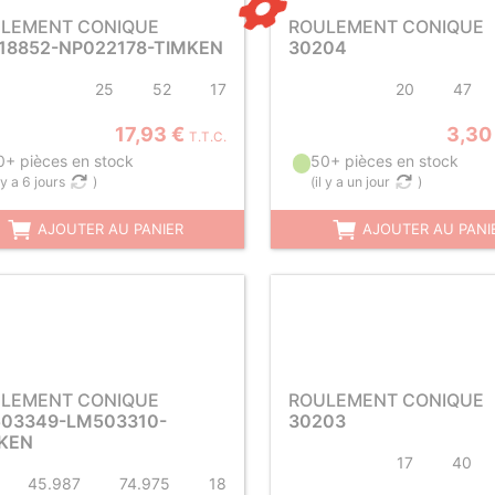
LEMENT CONIQUE
ROULEMENT CONIQUE
18852-NP022178-TIMKEN
30204
25
52
17
20
47
17,93 €
3,30
T.T.C.
0+ pièces en stock
50+ pièces en stock
l y a 6 jours
)
(
il y a un jour
)
AJOUTER AU PANIER
AJOUTER AU PANI
LEMENT CONIQUE
ROULEMENT CONIQUE
03349-LM503310-
30203
KEN
17
40
45.987
74.975
18