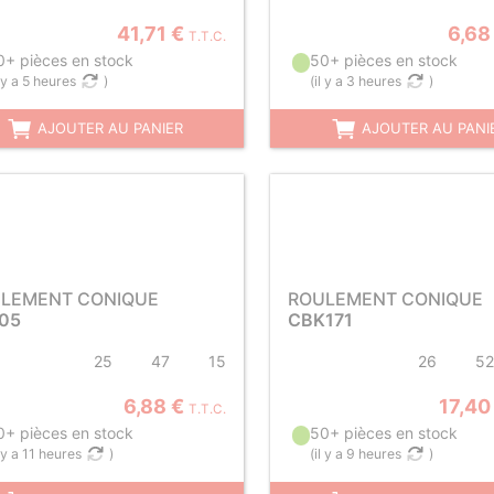
41,71 €
6,68
T.T.C.
0+ pièces en stock
50+ pièces en stock
l y a 5 heures
)
(
il y a 3 heures
)
AJOUTER AU PANIER
AJOUTER AU PANI
LEMENT CONIQUE
ROULEMENT CONIQUE
05
CBK171
25
47
15
26
52
6,88 €
17,40
T.T.C.
0+ pièces en stock
50+ pièces en stock
l y a 11 heures
)
(
il y a 9 heures
)