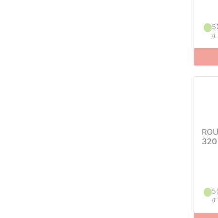
5
(
i
ROU
320
5
(
i