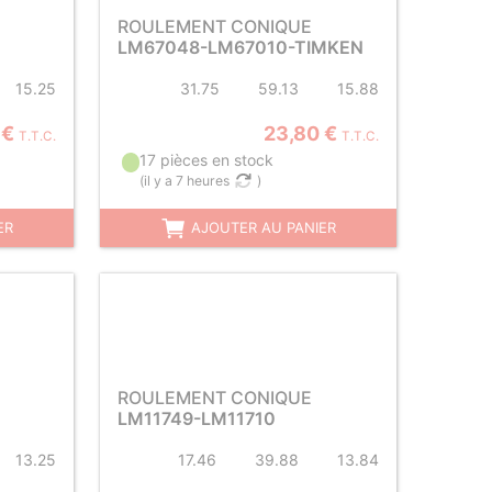
ROULEMENT CONIQUE
LM67048-LM67010-TIMKEN
15.25
31.75
59.13
15.88
 €
23,80 €
T.T.C.
T.T.C.
17 pièces en stock
(
il y a 7 heures
)
ER
AJOUTER AU PANIER
ROULEMENT CONIQUE
LM11749-LM11710
13.25
17.46
39.88
13.84