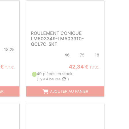
ROULEMENT CONIQUE
LM503349-LM503310-
QCL7C-SKF
18.25
46
75
18
 €
42,34 €
T.T.C.
T.T.C.
49 pièces en stock
(
il y a 4 heures
)
ER
AJOUTER AU PANIER