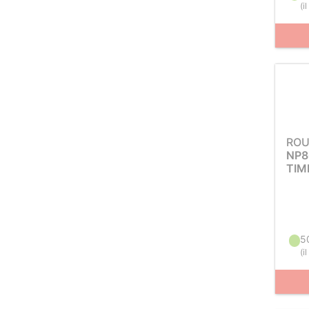
(
i
ROU
NP8
TIM
5
(
i