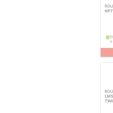
ROU
NP7
5
(
i
ROU
LM5
TIM