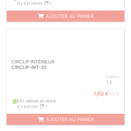
(
il y a 21 heures
)
AJOUTER AU PANIER
CIRCLIP INTÉRIEUR
CIRCLIP-INT-32
Epaisseur
1.2
1,02 €
T.T.C.
50+ pièces en stock
(
il y a un jour
)
AJOUTER AU PANIER