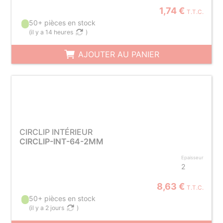
1,74 €
T.T.C.
50+ pièces en stock
(
il y a 14 heures
)
AJOUTER AU PANIER
CIRCLIP INTÉRIEUR
CIRCLIP-INT-64-2MM
Epaisseur
2
8,63 €
T.T.C.
50+ pièces en stock
(
il y a 2 jours
)