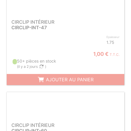
CIRCLIP INTÉRIEUR
CIRCLIP-INT-47
Epaisseur
1.75
1,00 €
T.T.C.
50+ pièces en stock
(
il y a 2 jours
)
AJOUTER AU PANIER
CIRCLIP INTÉRIEUR
CIRCLIP-INT-60