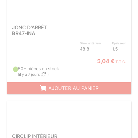
JONC D'ARRÊT
BR47-INA
Diam. extérieur
Epaisseur
48.8
1.5
5,04 €
T.T.C.
50+ pièces en stock
(
il y a 7 jours
)
AJOUTER AU PANIER
CIRCLIP INTÉRIEUR