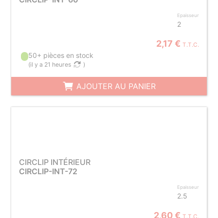
Epaisseur
2
2,17 €
T.T.C.
50+ pièces en stock
(
il y a 21 heures
)
AJOUTER AU PANIER
CIRCLIP INTÉRIEUR
CIRCLIP-INT-72
Epaisseur
2.5
2,60 €
T.T.C.