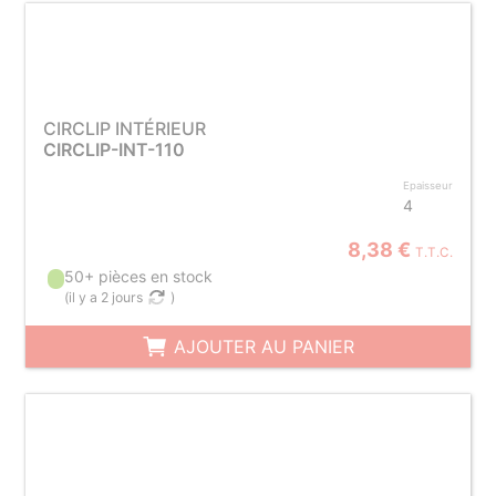
CIRCLIP INTÉRIEUR
CIRCLIP-INT-110
Epaisseur
4
8,38 €
T.T.C.
50+ pièces en stock
(
il y a 2 jours
)
AJOUTER AU PANIER