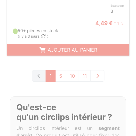
Epaisseur
3
4,49 €
T.T.C.
50+ pièces en stock
(
il y a 3 jours
)
AJOUTER AU PANIER
1
5
10
11
Qu'est-ce
qu'un
circlips
intérieur ?
Un
circlips
intérieur est un
segment
d'arrêt
.
Ce produit est utilisé pour fixer des