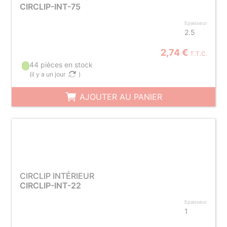
CIRCLIP-INT-75
Epaisseur
2.5
2,74 €
T.T.C.
44 pièces en stock
(
il y a un jour
)
AJOUTER AU PANIER
CIRCLIP INTÉRIEUR
CIRCLIP-INT-22
Epaisseur
1