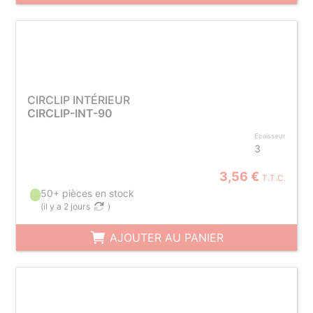
CIRCLIP INTÉRIEUR
CIRCLIP-INT-90
Epaisseur
3
3,56 €
T.T.C.
50+ pièces en stock
(
il y a 2 jours
)
AJOUTER AU PANIER