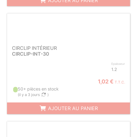
AJOUTER AU PANIER
CIRCLIP INTÉRIEUR
CIRCLIP-INT-30
Epaisseur
1.2
1,02 €
T.T.C.
50+ pièces en stock
(
il y a 3 jours
)
AJOUTER AU PANIER