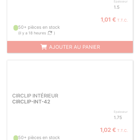
Epaisseur
1.5
1,01 €
T.T.C.
50+ pièces en stock
(
il y a 18 heures
)
AJOUTER AU PANIER
CIRCLIP INTÉRIEUR
CIRCLIP-INT-42
Epaisseur
1.75
1,02 €
T.T.C.
50+ pièces en stock