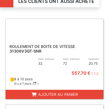
LES CLIENTS ONT AUSSI ACHETÉ
ROULEMENT DE BOITE DE VITESSE
31306V3QT-SNR
Diam. intérieur
Diam. extérieur
Epaisseur
32
72
20.75
557,70 €
T.T.C.
8 à 10 jours
(
il y a 7 jours
)
AJOUTER AU PANIER