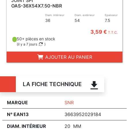
JOINT SPI
OAS-36X54X7.50-NBR
Diam. intérieur
Diam. extérieur
Epaisseur
36
54
7.5
3,59 €
T.T.C.
50+ pièces en stock
(
il y a 7 jours
)
AJOUTER AU PANIER
LA FICHE TECHNIQUE
MARQUE
SNR
N° EAN13
3663952029184
DIAM. INTÉRIEUR
20 MM