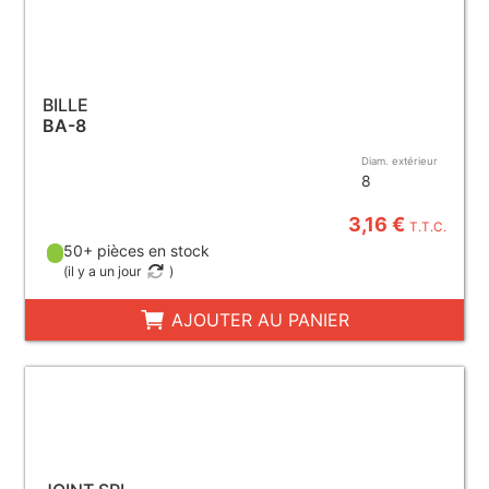
BILLE
BA-8
Diam. extérieur
8
3,16 €
T.T.C.
50+ pièces en stock
(
il y a un jour
)
AJOUTER AU PANIER