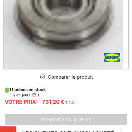
Comparer le produit
11 pièces en stock
(
il y a 5 jours
)
VOTRE PRIX:
731,20 €
T.T.C.
DEMANDER UN DEVIS