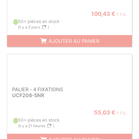
100,43 €
T.T.C.
50+ pièces en stock
(
il y a 5 jours
)
AJOUTER AU PANIER
PALIER - 4 FIXATIONS
UCF208-SNR
55,03 €
T.T.C.
50+ pièces en stock
(
il y a 21 heures
)