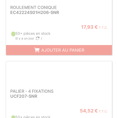
ROULEMENT CONIQUE
EC42224S01H206-SNR
17,93 €
T.T.C.
50+ pièces en stock
(
il y a un jour
)
AJOUTER AU PANIER
PALIER - 4 FIXATIONS
UCF207-SNR
54,52 €
T.T.C.
50+ pièces en stock