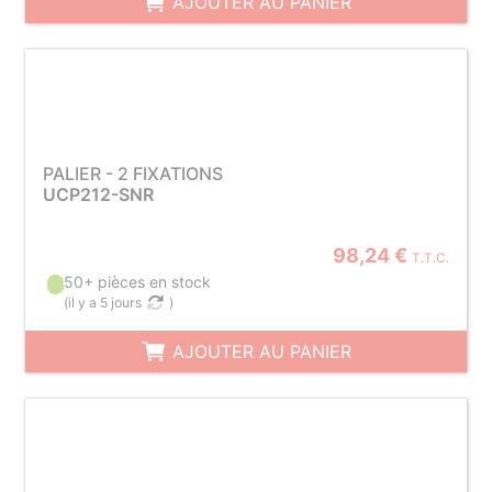
AJOUTER AU PANIER
PALIER - 2 FIXATIONS
UCP212-SNR
98,24 €
T.T.C.
50+ pièces en stock
(
il y a 5 jours
)
AJOUTER AU PANIER