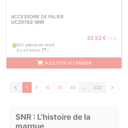
ACCESSOIRE DE PALIER
UC207G2-SNR
32,52 €
T.T.C.
50+ pièces en stock
(
il y a 6 heures
)
AJOUTER AU PANIER
1
5
10
35
40
...
222
SNR : L'histoire de la
marque