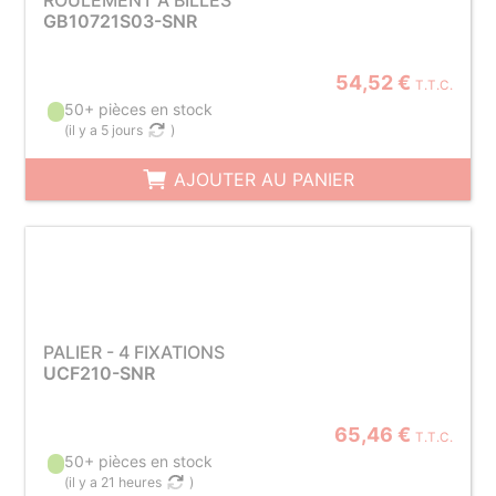
ROULEMENT À BILLES
GB10721S03-SNR
54,52 €
T.T.C.
50+ pièces en stock
(
il y a 5 jours
)
AJOUTER AU PANIER
PALIER - 4 FIXATIONS
UCF210-SNR
65,46 €
T.T.C.
50+ pièces en stock
(
il y a 21 heures
)