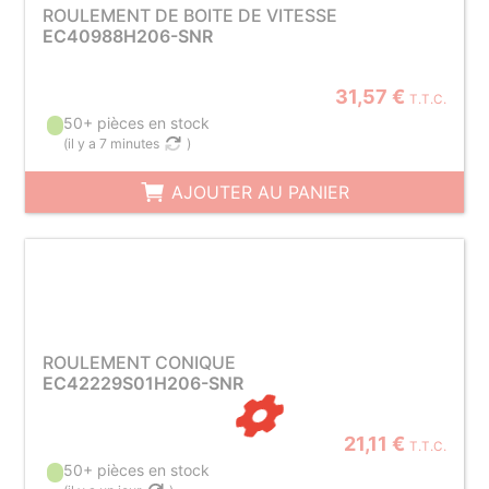
ROULEMENT DE BOITE DE VITESSE
EC40988H206-SNR
31,57 €
T.T.C.
50+ pièces en stock
(
il y a 7 minutes
)
AJOUTER AU PANIER
ROULEMENT CONIQUE
EC42229S01H206-SNR
21,11 €
T.T.C.
50+ pièces en stock