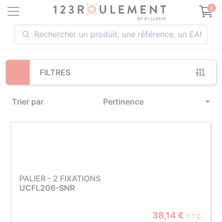
Loading...
0
FILTRES
Trier par
Pertinence
PALIER - 2 FIXATIONS
UCFL206-SNR
38,14 €
T.T.C.