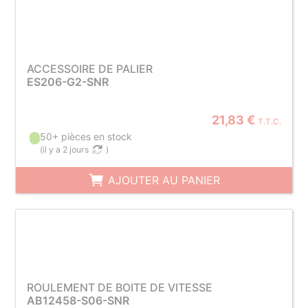
ACCESSOIRE DE PALIER
ES206-G2-SNR
21,83 €
T.T.C.
50+ pièces en stock
(
il y a 2 jours
)
AJOUTER AU PANIER
ROULEMENT DE BOITE DE VITESSE
AB12458-S06-SNR