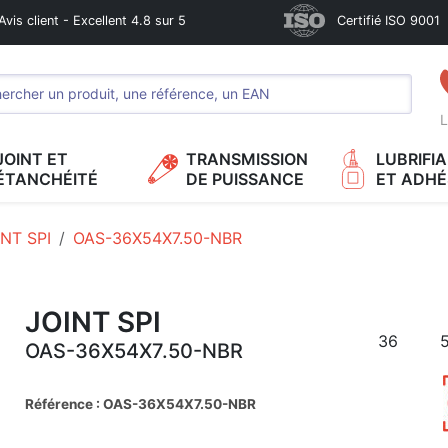
Avis client - Excellent 4.8 sur 5
Certifié ISO 9001
L
JOINT ET
TRANSMISSION
LUBRIFI
ÉTANCHÉITÉ
DE PUISSANCE
ET ADHÉ
INT SPI
OAS-36X54X7.50-NBR
JOINT SPI
36
OAS-36X54X7.50-NBR
Référence : OAS-36X54X7.50-NBR