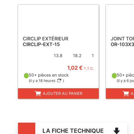
CIRCLIP EXTÉRIEUR
JOINT TO
CIRCLIP-EXT-15
OR-103X
13.8
18.2
1
1,02 €
T.T.C.
50+ pièces en stock
50+ pièc
(
il y a 18 heures
)
(
il y a 6 jo
AJOUTER AU PANIER
A
LA FICHE TECHNIQUE