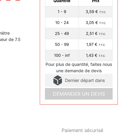
Quantité
Prix
1 - 9
3,59 €
T.T.C.
10 - 24
3,05 €
T.T.C.
mètre
25 - 49
2,51 €
T.T.C.
seur de 7.5
50 - 99
1,97 €
T.T.C.
100 - inf
1,43 €
T.T.C.
Pour plus de quantité, faites nous
une demande de devis
Dernier départ dans
DEMANDER UN DEVIS
Paiement sécurisé