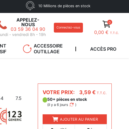
10 Millions de pièces en stock
APPELEZ-
0
NOUS
Connectez-vous
03 59 36 04 90
0,00 €
T.T.C.
undi - vendredi 8h - 19h
ANT
ACCESSOIRE
ACCÈS PRO
SIF
OUTILLAGE
VOTRE PRIX:
3,59 €
T.T.C.
54
7.5
50+ pièces en stock
(
il y a 6 jours
)
AJOUTER AU PANIER