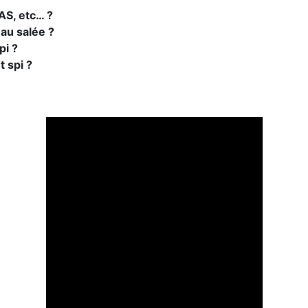
AS, etc… ?
’eau salée ?
pi ?
t spi ?