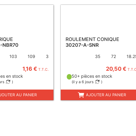
RIQUE
ROULEMENT CONIQUE
3-NBR70
30207-A-SNR
103
109
3
35
72
18.2
1,16 €
20,50 €
T.T.C.
T.T.
es en stock
50+ pièces en stock
urs
)
(
il y a 6 jours
)
JOUTER AU PANIER
AJOUTER AU PANIER