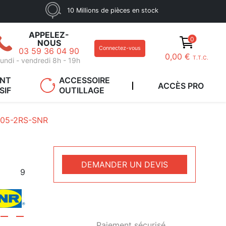
10 Millions de pièces en stock
APPELEZ-
0
NOUS
Connectez-vous
03 59 36 04 90
0,00 €
T.T.C.
undi - vendredi 8h - 19h
ANT
ACCESSOIRE
ACCÈS PRO
SIF
OUTILLAGE
905-2RS-SNR
DEMANDER UN DEVIS
9
Paiement sécurisé