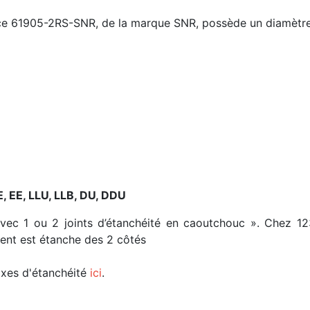
nce 61905-2RS-SNR, de la marque SNR, possède un diamètre
E, EE, LLU, LLB, DU, DDU
avec 1 ou 2 joints d’étanchéité en caoutchouc ». Chez 1
ment est étanche des 2 côtés
fixes d'étanchéité
ici
.