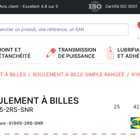
Avis client - Excellent 4.8 sur 5
Certifié ISO 9001
L
JOINT ET
TRANSMISSION
LUBRIFI
ÉTANCHÉITÉ
DE PUISSANCE
ET ADHÉ
 À BILLES
ROULEMENT À BILLE SIMPLE RANGÉE
61
ULEMENT À BILLES
25
42
5-2RS-SNR
nce : 61905-2RS-SNR