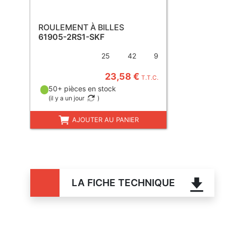
ROULEMENT À BILLES
61905-2RS1-SKF
25
42
9
23,58 €
T.T.C.
50+ pièces en stock
(
il y a un jour
)
AJOUTER AU PANIER
LA FICHE TECHNIQUE