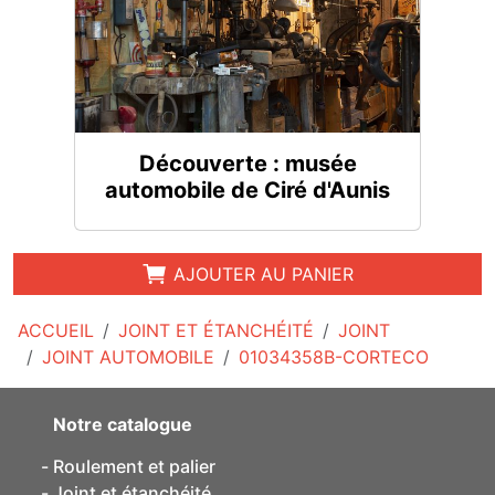
Découverte : musée
automobile de Ciré d'Aunis
AJOUTER AU PANIER
ACCUEIL
JOINT ET ÉTANCHÉITÉ
JOINT
JOINT AUTOMOBILE
01034358B-CORTECO
Notre catalogue
Roulement et palier
Joint et étanchéité