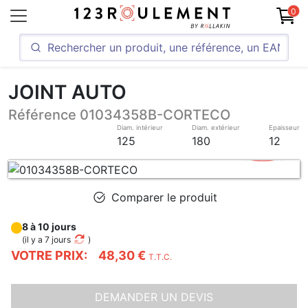
0
JOINT AUTO
Référence 01034358B-CORTECO
Diam. intérieur
Diam. extérieur
Epaisseur
125
180
12
Comparer le produit
8 à 10 jours
(
il y a 7 jours
)
VOTRE PRIX:
48,30 €
T.T.C.
DEMANDER UN DEVIS