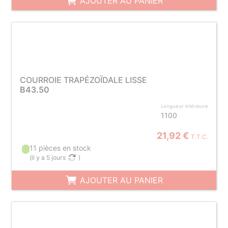
AJOUTER AU PANIER
COURROIE TRAPÉZOÏDALE LISSE
B43.50
Longueur intérieure
1100
21,92 €
T.T.C.
11 pièces en stock
(
il y a 5 jours
)
AJOUTER AU PANIER