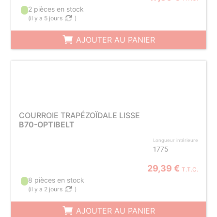
2 pièces en stock
(
il y a 5 jours
)
AJOUTER AU PANIER
COURROIE TRAPÉZOÏDALE LISSE
B70-OPTIBELT
Longueur intérieure
1775
29,39 €
T.T.C.
8 pièces en stock
(
il y a 2 jours
)
AJOUTER AU PANIER