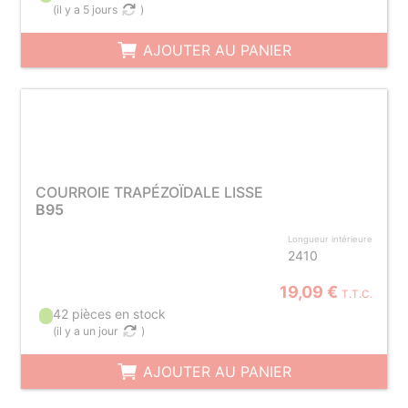
(
il y a 5 jours
)
AJOUTER AU PANIER
COURROIE TRAPÉZOÏDALE LISSE
B95
Longueur intérieure
2410
19,09 €
T.T.C.
42 pièces en stock
(
il y a un jour
)
AJOUTER AU PANIER