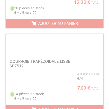
15,30 €
T.T.C.
20 pièces en stock
(
il y a 5 jours
)
AJOUTER AU PANIER
COURROIE TRAPÉZOÏDALE LISSE
SPZ512
Longueur intérieure
474
7,09 €
T.T.C.
14 pièces en stock
(
il y a 5 jours
)