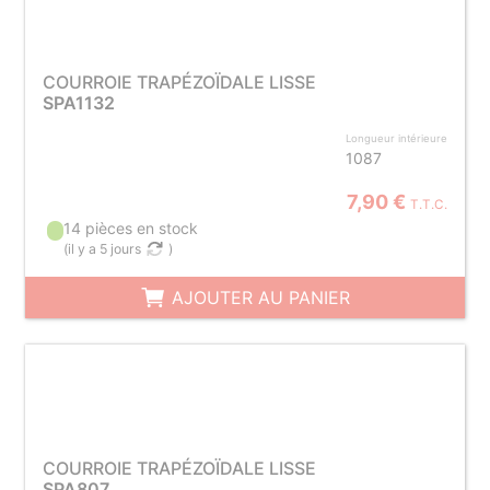
COURROIE TRAPÉZOÏDALE LISSE
SPA1132
Longueur intérieure
1087
7,90 €
T.T.C.
14 pièces en stock
(
il y a 5 jours
)
AJOUTER AU PANIER
COURROIE TRAPÉZOÏDALE LISSE
SPA807