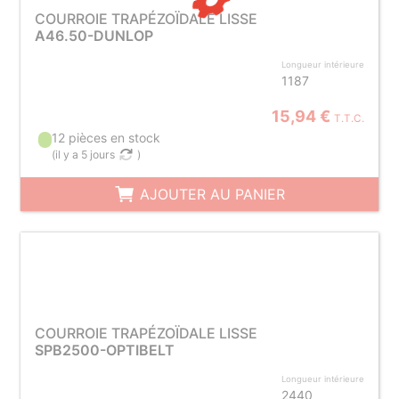
COURROIE TRAPÉZOÏDALE LISSE
A46.50-DUNLOP
Longueur intérieure
1187
15,94 €
T.T.C.
12 pièces en stock
(
il y a 5 jours
)
AJOUTER AU PANIER
COURROIE TRAPÉZOÏDALE LISSE
SPB2500-OPTIBELT
Longueur intérieure
2440