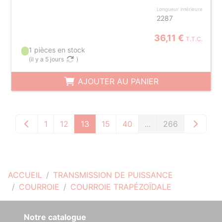
Longueur intérieure
2287
36,11 €
T.T.C.
1 pièces en stock
(
il y a 5 jours
)
AJOUTER AU PANIER
1
12
13
15
40
...
266
ACCUEIL
TRANSMISSION DE PUISSANCE
COURROIE
COURROIE TRAPÉZOÏDALE
Notre catalogue