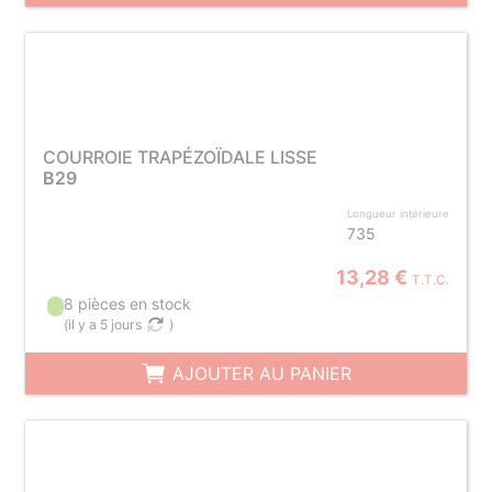
COURROIE TRAPÉZOÏDALE LISSE
B29
Longueur intérieure
735
13,28 €
T.T.C.
8 pièces en stock
(
il y a 5 jours
)
AJOUTER AU PANIER