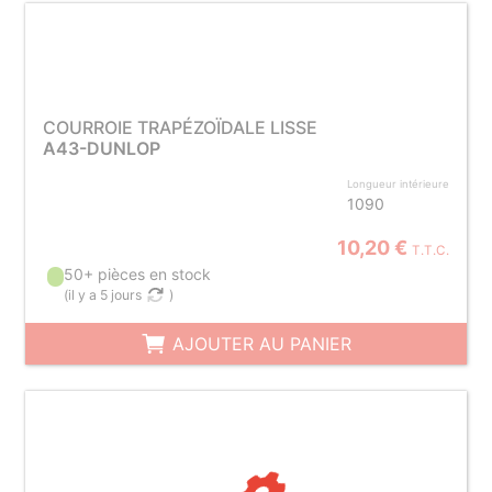
COURROIE TRAPÉZOÏDALE LISSE
A43-DUNLOP
Longueur intérieure
1090
10,20 €
T.T.C.
50+ pièces en stock
(
il y a 5 jours
)
AJOUTER AU PANIER