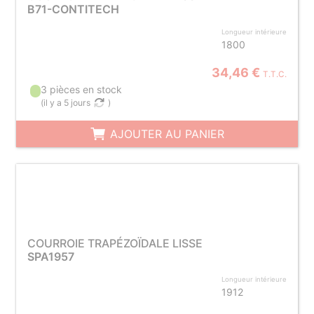
B71-CONTITECH
Longueur intérieure
1800
34,46 €
T.T.C.
3 pièces en stock
(
il y a 5 jours
)
AJOUTER AU PANIER
COURROIE TRAPÉZOÏDALE LISSE
SPA1957
Longueur intérieure
1912