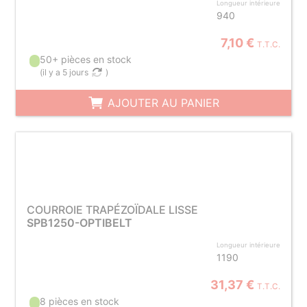
Longueur intérieure
940
7,10 €
T.T.C.
50+ pièces en stock
(
il y a 5 jours
)
AJOUTER AU PANIER
COURROIE TRAPÉZOÏDALE LISSE
SPB1250-OPTIBELT
Longueur intérieure
1190
31,37 €
T.T.C.
8 pièces en stock