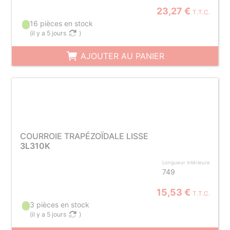
23,27 €
T.T.C.
16 pièces en stock
(
il y a 5 jours
)
AJOUTER AU PANIER
COURROIE TRAPÉZOÏDALE LISSE
3L310K
Longueur intérieure
749
15,53 €
T.T.C.
3 pièces en stock
(
il y a 5 jours
)