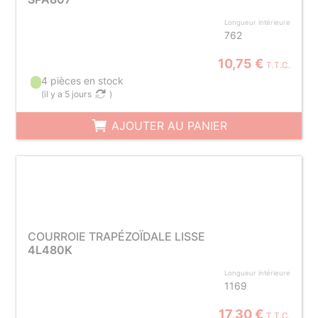
Longueur intérieure
762
10,75 €
T.T.C.
4 pièces en stock
(
il y a 5 jours
)
AJOUTER AU PANIER
COURROIE TRAPÉZOÏDALE LISSE
4L480K
Longueur intérieure
1169
17,30 €
T.T.C.