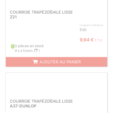
COURROIE TRAPÉZOÏDALE LISSE
Z21
Longueur intérieure
530
9,64 €
T.T.C.
3 pièces en stock
(
il y a 5 jours
)
AJOUTER AU PANIER
COURROIE TRAPÉZOÏDALE LISSE
A37-DUNLOP