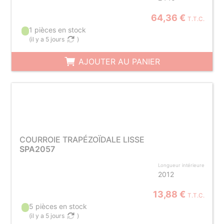
64,36 €
T.T.C.
1 pièces en stock
(
il y a 5 jours
)
AJOUTER AU PANIER
COURROIE TRAPÉZOÏDALE LISSE
SPA2057
Longueur intérieure
2012
13,88 €
T.T.C.
5 pièces en stock
(
il y a 5 jours
)