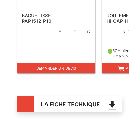
BAGUE LISSE
ROULEME
PAP1512-P10
HI-CAP-
15
17
12
31.
50+ pièc
(
il y a 5 jo
DEMANDER UN DEVIS
A
LA FICHE TECHNIQUE