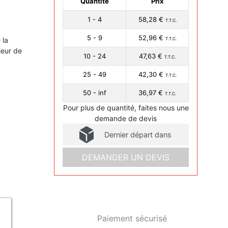
Quantité
Prix
1 - 4
58,28 €
T.T.C.
5 - 9
52,96 €
 la
T.T.C.
ieur de
10 - 24
47,63 €
T.T.C.
25 - 49
42,30 €
T.T.C.
50 - inf
36,97 €
T.T.C.
Pour plus de quantité, faites nous une
demande de devis
Dernier départ dans
DEMANDER UN DEVIS
Paiement sécurisé