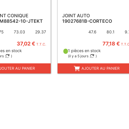
NT CONIQUE
JOINT AUTO
HM88542-10-JTEKT
19027681B-CORTECO
75
73.03
29.37
47.6
80.1
9.
37,02 €
77,18 €
T.T.C.
T.T.
es en stock
1 pièces en stock
urs
)
(
il y a 5 jours
)
JOUTER AU PANIER
AJOUTER AU PANIER