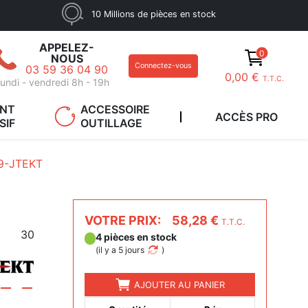
10 Millions de pièces en stock
APPELEZ-
0
NOUS
Connectez-vous
03 59 36 04 90
0,00 €
T.T.C.
undi - vendredi 8h - 19h
ANT
ACCESSOIRE
ACCÈS PRO
SIF
OUTILLAGE
9-JTEKT
VOTRE PRIX:
58,28 €
T.T.C.
30
4 pièces en stock
(
il y a 5 jours
)
AJOUTER AU PANIER