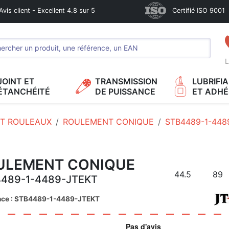
Avis client - Excellent 4.8 sur 5
Certifié ISO 9001
L
JOINT ET
TRANSMISSION
LUBRIFI
ÉTANCHÉITÉ
DE PUISSANCE
ET ADHÉ
T ROULEAUX
ROULEMENT CONIQUE
STB4489-1-448
ULEMENT CONIQUE
44.5
89
489-1-4489-JTEKT
nce : STB4489-1-4489-JTEKT