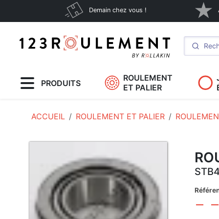
Demain chez vous !
ROULEMENT
PRODUITS
ET PALIER
ACCUEIL
ROULEMENT ET PALIER
ROULEMEN
RO
STB4
Référe