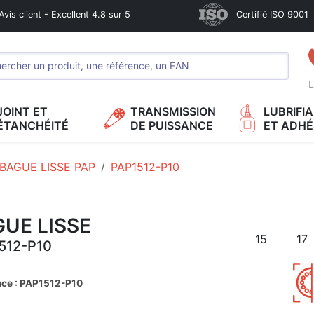
Avis client - Excellent 4.8 sur 5
Certifié ISO 9001
L
JOINT ET
TRANSMISSION
LUBRIFI
ÉTANCHÉITÉ
DE PUISSANCE
ET ADHÉ
BAGUE LISSE PAP
PAP1512-P10
UE LISSE
15
17
512-P10
nce : PAP1512-P10