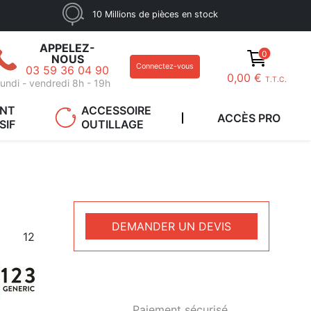
10 Millions de pièces en stock
APPELEZ-
0
NOUS
Connectez-vous
03 59 36 04 90
0,00 €
T.T.C.
undi - vendredi 8h - 19h
ANT
ACCESSOIRE
ACCÈS PRO
SIF
OUTILLAGE
DEMANDER UN DEVIS
12
Paiement sécurisé