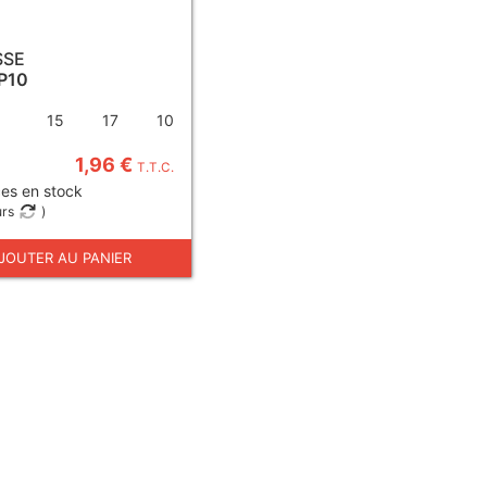
SSE
P10
15
17
10
1,96 €
T.T.C.
es en stock
urs
)
JOUTER AU PANIER