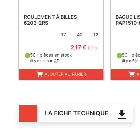
ROULEMENT À BILLES
BAGUE LI
6203-2RS
PAP1510-
17
40
12
2,17 €
T.T.C.
50+ pièces en stock
50+ pièc
(
il y a un jour
)
(
il y a 5 jo
AJOUTER AU PANIER
A
LA FICHE TECHNIQUE