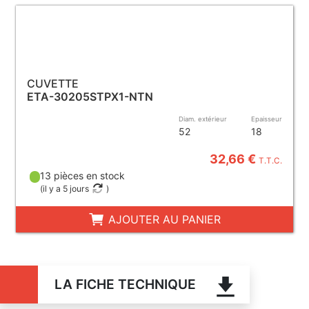
CUVETTE
ETA-30205STPX1-NTN
Diam. extérieur
Epaisseur
52
18
32,66 €
T.T.C.
13 pièces en stock
(
il y a 5 jours
)
AJOUTER AU PANIER
LA FICHE TECHNIQUE