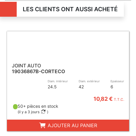
LES CLIENTS ONT AUSSI ACHETÉ
JOINT AUTO
19036867B-CORTECO
Diam. intérieur
Diam. extérieur
Epaisseur
24.5
42
6
10,82 €
T.T.C.
50+ pièces en stock
(
il y a 3 jours
)
AJOUTER AU PANIER