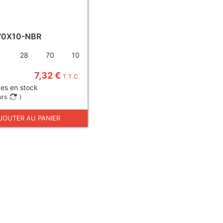
70X10-NBR
28
70
10
7,32 €
T.T.C.
es en stock
urs
)
JOUTER AU PANIER