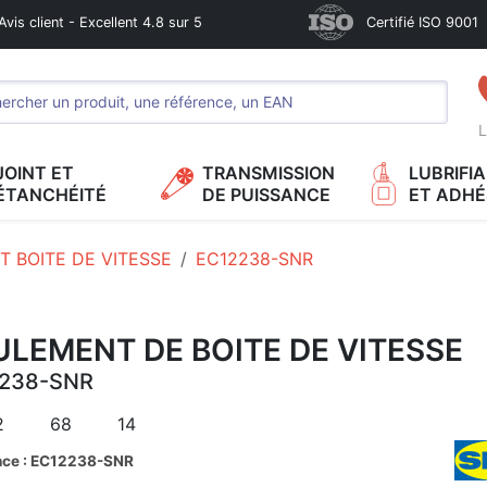
Avis client - Excellent 4.8 sur 5
Certifié ISO 9001
L
JOINT ET
TRANSMISSION
LUBRIFI
ÉTANCHÉITÉ
DE PUISSANCE
ET ADHÉ
 BOITE DE VITESSE
EC12238-SNR
LEMENT DE BOITE DE VITESSE
238-SNR
2
68
14
nce : EC12238-SNR