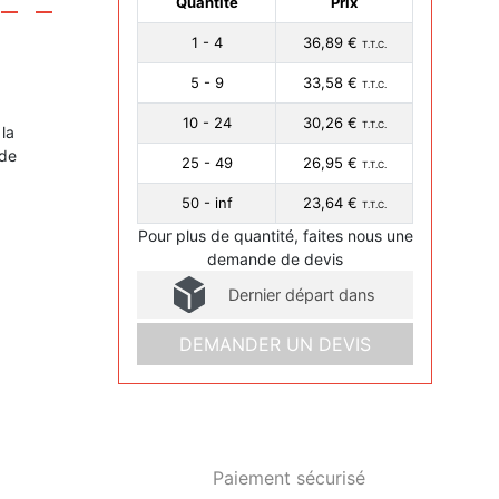
Quantité
Prix
1 - 4
36,89 €
T.T.C.
5 - 9
33,58 €
T.T.C.
10 - 24
30,26 €
T.T.C.
la
 de
25 - 49
26,95 €
T.T.C.
50 - inf
23,64 €
T.T.C.
Pour plus de quantité, faites nous une
demande de devis
Dernier départ dans
DEMANDER UN DEVIS
Paiement sécurisé