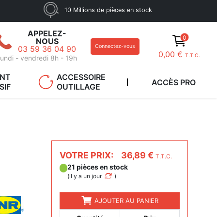
10 Millions de pièces en stock
APPELEZ-
0
NOUS
Connectez-vous
03 59 36 04 90
0,00 €
T.T.C.
undi - vendredi 8h - 19h
ANT
ACCESSOIRE
ACCÈS PRO
SIF
OUTILLAGE
VOTRE PRIX:
36,89 €
T.T.C.
21 pièces en stock
(
il y a un jour
)
AJOUTER AU PANIER