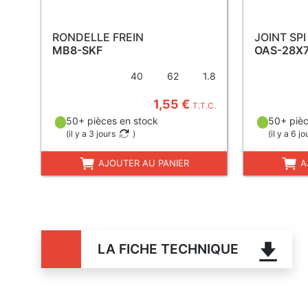
RONDELLE FREIN
JOINT SPI
MB8-SKF
OAS-28X
40
62
1.8
1,55 €
T.T.C.
50+ pièces en stock
50+ pièc
(
il y a 3 jours
)
(
il y a 6 jo
AJOUTER AU PANIER
A
LA FICHE TECHNIQUE