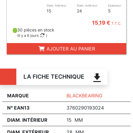
Diam. intérieur
Diam. extérieur
Epaisseur
15
24
5
15,19 €
T.T.C.
30 pièces en stock
(
il y a 6 jours
)
AJOUTER AU PANIER
LA FICHE TECHNIQUE
MARQUE
BLACKBEARING
N° EAN13
3760290193024
DIAM. INTÉRIEUR
15 MM
DIAM. EXTÉRIEUR
28 MM