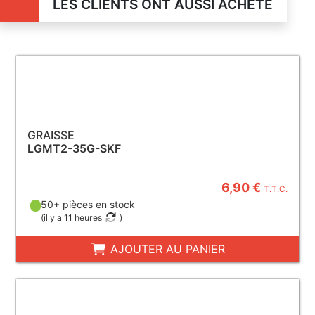
LES CLIENTS ONT AUSSI ACHETÉ
GRAISSE
LGMT2-35G-SKF
6,90 €
T.T.C.
50+ pièces en stock
(
il y a 11 heures
)
AJOUTER AU PANIER