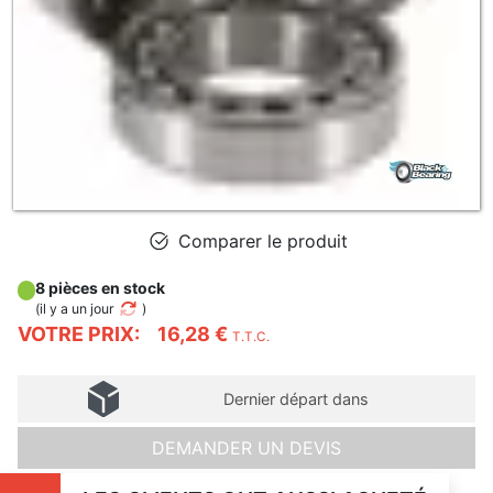
Comparer le produit
8 pièces en stock
(
il y a un jour
)
VOTRE PRIX:
16,28 €
T.T.C.
Dernier départ dans
DEMANDER UN DEVIS