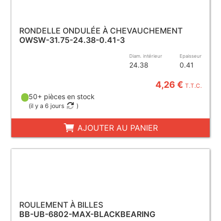
RONDELLE ONDULÉE À CHEVAUCHEMENT
OWSW-31.75-24.38-0.41-3
Diam. intérieur
Epaisseur
24.38
0.41
4,26 €
T.T.C.
50+ pièces en stock
(
il y a 6 jours
)
AJOUTER AU PANIER
ROULEMENT À BILLES
BB-UB-6802-MAX-BLACKBEARING