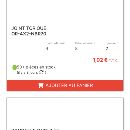
JOINT TORIQUE
OR-4X2-NBR70
Diam. intérieur
Diam. extérieur
Epaisseur
4
8
2
1,02 €
T.T.C.
50+ pièces en stock
(
il y a 3 jours
)
AJOUTER AU PANIER