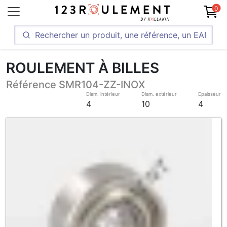
0
ROULEMENT À BILLES
Référence SMR104-ZZ-INOX
Diam. intérieur
Diam. extérieur
Epaisseur
4
10
4