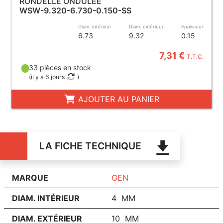
RONDELLE ONDULÉE
WSW-9.320-6.730-0.150-SS
Diam. intérieur
Diam. extérieur
Epaisseur
6.73
9.32
0.15
7,31 €
T.T.C.
33 pièces en stock
(
il y a 6 jours
)
AJOUTER AU PANIER
LA FICHE TECHNIQUE
MARQUE
GEN
DIAM. INTÉRIEUR
4 MM
DIAM. EXTÉRIEUR
10 MM