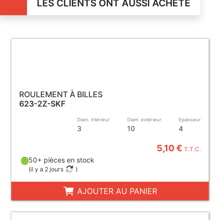
LES CLIENTS ONT AUSSI ACHETÉ
ROULEMENT À BILLES
623-2Z-SKF
Diam. intérieur
Diam. extérieur
Epaisseur
3
10
4
5,10 €
T.T.C.
50+ pièces en stock
(
il y a 2 jours
)
AJOUTER AU PANIER