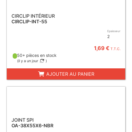
CIRCLIP INTÉRIEUR
CIRCLIP-INT-55
Epaisseur
2
1,69 €
T.T.C.
50+ pièces en stock
(
il y a un jour
)
AJOUTER AU PANIER
JOINT SPI
OA-38X55X6-NBR