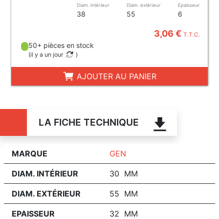
Diam. intérieur
Diam. extérieur
Epaisseur
38
55
6
3,06 €
T.T.C.
50+ pièces en stock
(
il y a un jour
)
AJOUTER AU PANIER
LA FICHE TECHNIQUE
MARQUE
GEN
DIAM. INTÉRIEUR
30 MM
DIAM. EXTÉRIEUR
55 MM
EPAISSEUR
32 MM