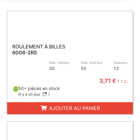
ROULEMENT À BILLES
6006-2RS
Diam. intérieur
Diam. extérieur
Epaisseur
30
55
13
3,71 €
T.T.C.
50+ pièces en stock
(
il y a un jour
)
AJOUTER AU PANIER