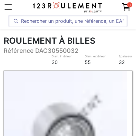
0
ROULEMENT À BILLES
Référence DAC30550032
Diam. intérieur
Diam. extérieur
Epaisseur
30
55
32