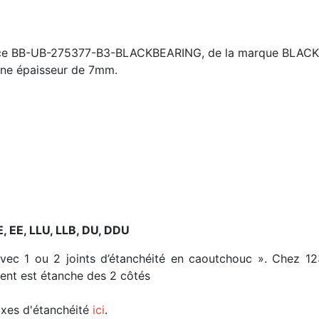
rence BB-UB-275377-B3-BLACKBEARING, de la marque BLACKB
une épaisseur de 7mm.
E, EE, LLU, LLB, DU, DDU
avec 1 ou 2 joints d’étanchéité en caoutchouc ». Chez 1
ment est étanche des 2 côtés
fixes d'étanchéité
ici
.