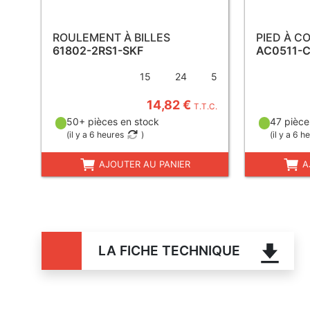
ROULEMENT À BILLES
PIED À C
61802-2RS1-SKF
AC0511-
15
24
5
14,82 €
T.T.C.
50+ pièces en stock
47 pièce
(
il y a 6 heures
)
(
il y a 6 h
AJOUTER AU PANIER
A
LA FICHE TECHNIQUE