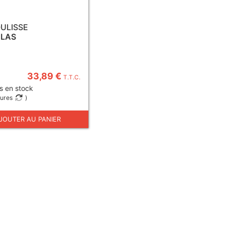
OULISSE
CLAS
33,89 €
T.T.C.
s en stock
eures
)
JOUTER AU PANIER