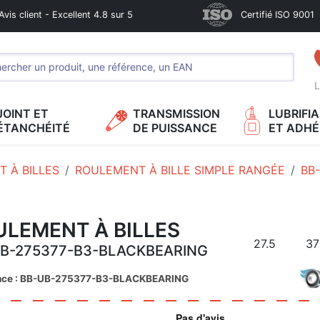
Avis client - Excellent 4.8 sur 5
Certifié ISO 9001
L
JOINT ET
TRANSMISSION
LUBRIFI
ÉTANCHÉITÉ
DE PUISSANCE
ET ADHÉ
 À BILLES
ROULEMENT À BILLE SIMPLE RANGÉE
BB
ULEMENT À BILLES
27.5
37
B-275377-B3-BLACKBEARING
nce : BB-UB-275377-B3-BLACKBEARING