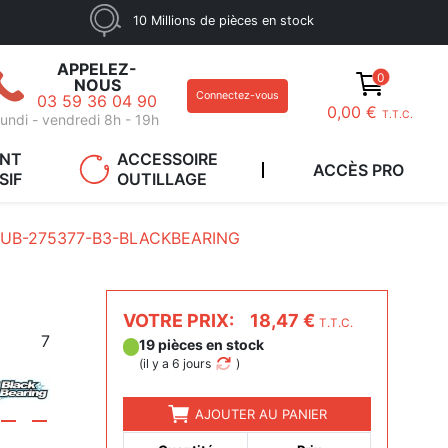
10 Millions de pièces en stock
APPELEZ-
0
NOUS
Connectez-vous
03 59 36 04 90
0,00 €
T.T.C.
undi - vendredi 8h - 19h
ANT
ACCESSOIRE
ACCÈS PRO
SIF
OUTILLAGE
-UB-275377-B3-BLACKBEARING
VOTRE PRIX:
18,47 €
T.T.C.
7
19 pièces en stock
(
il y a 6 jours
)
AJOUTER AU PANIER