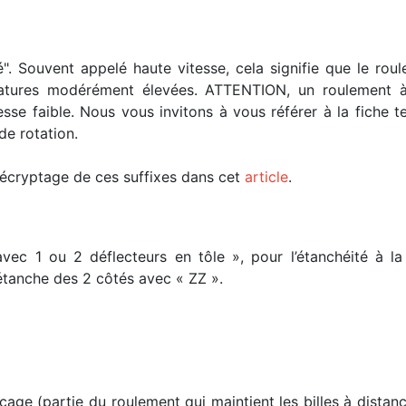
é". Souvent appelé haute vitesse, cela signifie que le ro
ratures modérément élevées. ATTENTION, un roulement à
esse faible. Nous vous invitons à vous référer à la fiche
de rotation.
 décryptage de ces suffixes dans cet
article
.
avec 1 ou 2 déflecteurs en tôle », pour l’étanchéité à 
 étanche des 2 côtés avec « ZZ ».
cage (partie du roulement qui maintient les billes à distan