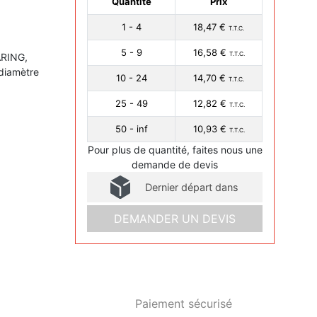
Quantité
Prix
1 - 4
18,47 €
T.T.C.
5 - 9
16,58 €
T.T.C.
ARING,
diamètre
10 - 24
14,70 €
T.T.C.
25 - 49
12,82 €
T.T.C.
50 - inf
10,93 €
T.T.C.
Pour plus de quantité, faites nous une
demande de devis
Dernier départ dans
DEMANDER UN DEVIS
Paiement sécurisé