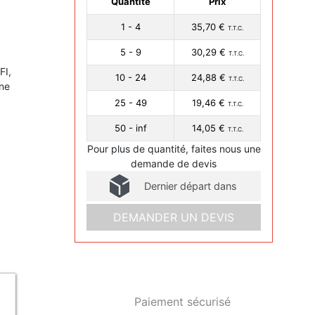
Quantité
Prix
1 - 4
35,70 €
T.T.C.
5 - 9
30,29 €
T.T.C.
FI,
10 - 24
24,88 €
T.T.C.
une
25 - 49
19,46 €
T.T.C.
50 - inf
14,05 €
T.T.C.
Pour plus de quantité, faites nous une
demande de devis
Dernier départ dans
DEMANDER UN DEVIS
Paiement sécurisé