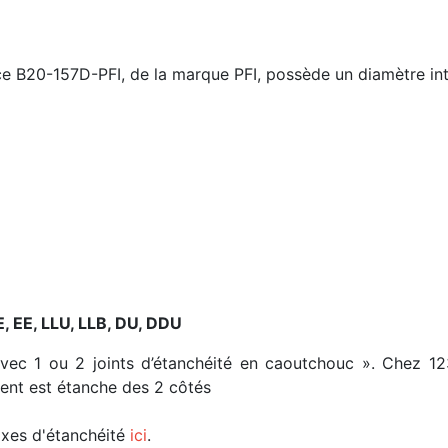
nce B20-157D-PFI, de la marque PFI, possède un diamètre in
E, EE, LLU, LLB, DU, DDU
avec 1 ou 2 joints d’étanchéité en caoutchouc ». Chez 1
ment est étanche des 2 côtés
fixes d'étanchéité
ici
.