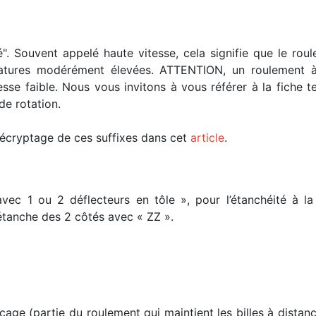
é". Souvent appelé haute vitesse, cela signifie que le ro
ratures modérément élevées. ATTENTION, un roulement à
esse faible. Nous vous invitons à vous référer à la fiche
de rotation.
 décryptage de ces suffixes dans cet
article
.
avec 1 ou 2 déflecteurs en tôle », pour l’étanchéité à 
 étanche des 2 côtés avec « ZZ ».
cage (partie du roulement qui maintient les billes à distan