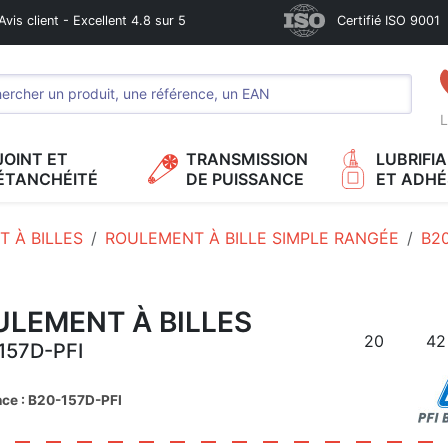
Avis client - Excellent 4.8 sur 5
Certifié ISO 9001
L
JOINT ET
TRANSMISSION
LUBRIFI
ÉTANCHÉITÉ
DE PUISSANCE
ET ADHÉ
 À BILLES
ROULEMENT À BILLE SIMPLE RANGÉE
B20
ULEMENT À BILLES
20
42
157D-PFI
nce : B20-157D-PFI