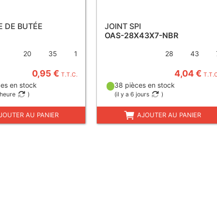
E DE BUTÉE
JOINT SPI
OAS-28X43X7-NBR
20
35
1
28
43
0,95 €
4,04 €
T.T.C.
T.T.
es en stock
38 pièces en stock
 heure
)
(
il y a 6 jours
)
JOUTER AU PANIER
AJOUTER AU PANIER