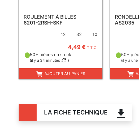
ROULEMENT À BILLES
RONDELL
6201-2RSH-SKF
AS2035
12
32
10
4,49 €
T.T.C.
50+ pièces en stock
50+ pièc
(
il y a 34 minutes
)
(
il y a une
AJOUTER AU PANIER
A
LA FICHE TECHNIQUE