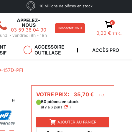
10 Millions de pièces en stock
APPELEZ-
0
NOUS
Connectez-vous
03 59 36 04 90
0,00 €
T.T.C.
undi - vendredi 8h - 19h
ANT
ACCESSOIRE
ACCÈS PRO
SIF
OUTILLAGE
-157D-PFI
VOTRE PRIX:
35,70 €
T.T.C.
9
50 pièces en stock
(
il y a 6 jours
)
AJOUTER AU PANIER