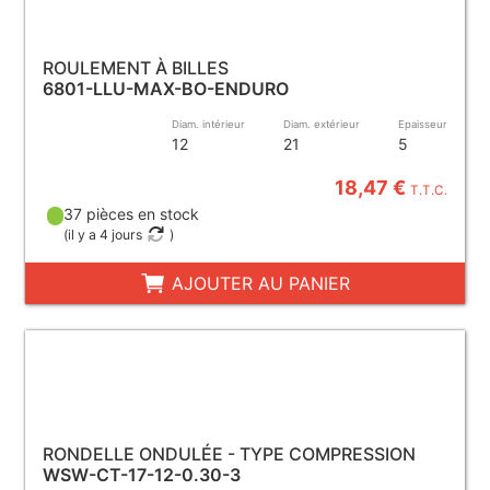
ROULEMENT À BILLES
6801-LLU-MAX-BO-ENDURO
Diam. intérieur
Diam. extérieur
Epaisseur
12
21
5
18,47 €
T.T.C.
37 pièces en stock
(
il y a 4 jours
)
AJOUTER AU PANIER
RONDELLE ONDULÉE - TYPE COMPRESSION
WSW-CT-17-12-0.30-3