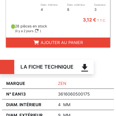
Diam. intérieur
Diam. extérieur
Epaisseur
4
8
3
3,12 €
T.T.C.
28 pièces en stock
(
il y a 2 jours
)
AJOUTER AU PANIER
LA FICHE TECHNIQUE
MARQUE
ZEN
N° EAN13
3616060500175
DIAM. INTÉRIEUR
4 MM
DIAM. EXTÉRIEUR
9 MM