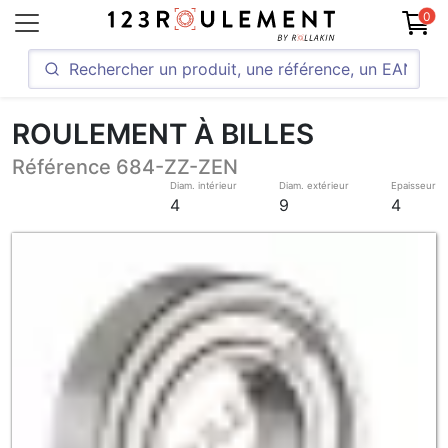
0
ROULEMENT À BILLES
Référence 684-ZZ-ZEN
Diam. intérieur
Diam. extérieur
Epaisseur
4
9
4