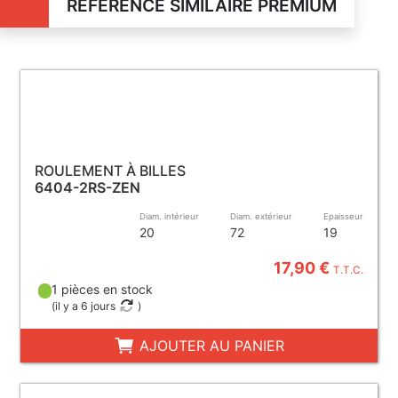
RÉFÉRENCE SIMILAIRE PREMIUM
ROULEMENT À BILLES
6404-2RS-ZEN
Diam. intérieur
Diam. extérieur
Epaisseur
20
72
19
17,90 €
T.T.C.
1 pièces en stock
(
il y a 6 jours
)
AJOUTER AU PANIER