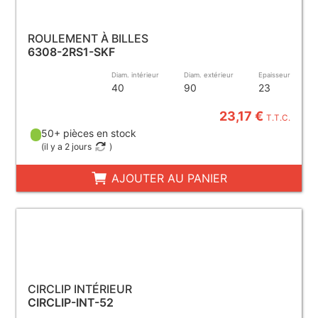
ROULEMENT À BILLES
6308-2RS1-SKF
Diam. intérieur
Diam. extérieur
Epaisseur
40
90
23
23,17 €
T.T.C.
50+ pièces en stock
(
il y a 2 jours
)
AJOUTER AU PANIER
CIRCLIP INTÉRIEUR
CIRCLIP-INT-52