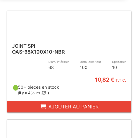
JOINT SPI
OAS-68X100X10-NBR
Diam. intérieur
Diam. extérieur
Epaisseur
68
100
10
10,82 €
T.T.C.
50+ pièces en stock
(
il y a 4 jours
)
AJOUTER AU PANIER