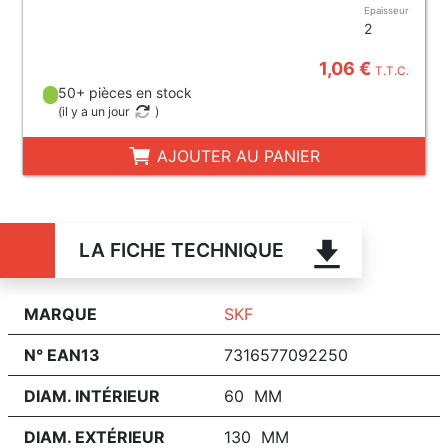
Epaisseur
2
1,06 €
T.T.C.
50+ pièces en stock
(
il y a un jour
)
AJOUTER AU PANIER
LA FICHE TECHNIQUE
MARQUE
SKF
N° EAN13
7316577092250
DIAM. INTÉRIEUR
60 MM
DIAM. EXTÉRIEUR
130 MM