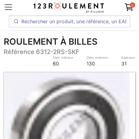
0
ROULEMENT À BILLES
Référence 6312-2RS-SKF
Diam. intérieur
Diam. extérieur
Epaisseur
60
130
31