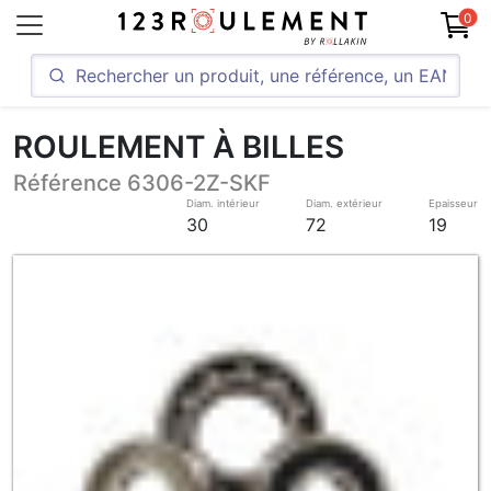
0
ROULEMENT À BILLES
Référence 6306-2Z-SKF
Diam. intérieur
Diam. extérieur
Epaisseur
30
72
19