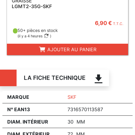
GRAISSE
LGMT2-35G-SKF
6,90 €
T.T.C.
50+ pièces en stock
(
il y a 4 heures
)
AJOUTER AU PANIER
LA FICHE TECHNIQUE
MARQUE
SKF
N° EAN13
7316570113587
DIAM. INTÉRIEUR
30 MM
DIAM. EXTÉRIEUR
72 MM