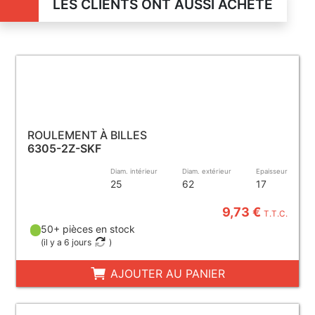
LES CLIENTS ONT AUSSI ACHETÉ
ROULEMENT À BILLES
6305-2Z-SKF
Diam. intérieur
Diam. extérieur
Epaisseur
25
62
17
9,73 €
T.T.C.
50+ pièces en stock
(
il y a 6 jours
)
AJOUTER AU PANIER