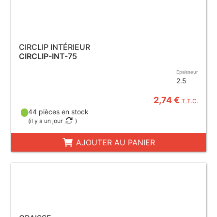
CIRCLIP INTÉRIEUR
CIRCLIP-INT-75
Epaisseur
2.5
2,74 €
T.T.C.
44 pièces en stock
(
il y a un jour
)
AJOUTER AU PANIER