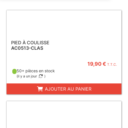
PIED À COULISSE
AC0513-CLAS
19,90 €
T.T.C.
50+ pièces en stock
(
il y a un jour
)
AJOUTER AU PANIER