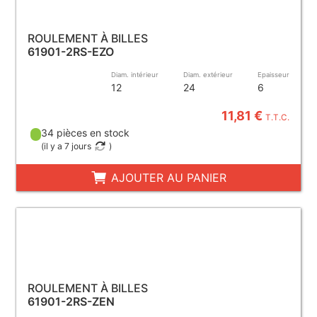
ROULEMENT À BILLES
61901-2RS-EZO
Diam. intérieur
Diam. extérieur
Epaisseur
12
24
6
11,81 €
T.T.C.
34 pièces en stock
(
il y a 7 jours
)
AJOUTER AU PANIER
ROULEMENT À BILLES
61901-2RS-ZEN