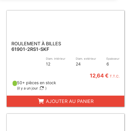
ROULEMENT À BILLES
61901-2RS1-SKF
Diam. intérieur
Diam. extérieur
Epaisseur
12
24
6
12,64 €
T.T.C.
50+ pièces en stock
(
il y a un jour
)
AJOUTER AU PANIER