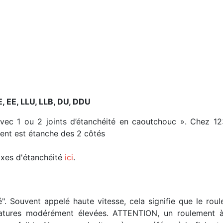
E, EE, LLU, LLB, DU, DDU
avec 1 ou 2 joints d’étanchéité en caoutchouc ». Chez 1
ment est étanche des 2 côtés
fixes d'étanchéité
ici
.
é". Souvent appelé haute vitesse, cela signifie que le ro
ratures modérément élevées. ATTENTION, un roulement à