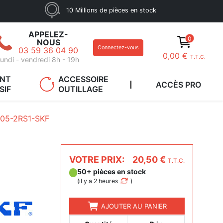
10 Millions de pièces en stock
APPELEZ-
0
NOUS
Connectez-vous
03 59 36 04 90
0,00 €
T.T.C.
undi - vendredi 8h - 19h
ANT
ACCESSOIRE
ACCÈS PRO
SIF
OUTILLAGE
05-2RS1-SKF
VOTRE PRIX:
20,50 €
T.T.C.
50+ pièces en stock
(
il y a 2 heures
)
AJOUTER AU PANIER