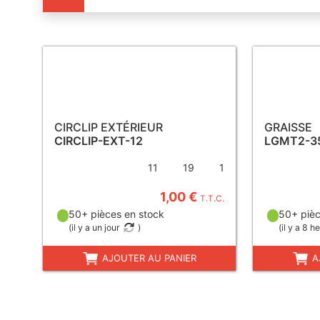
CIRCLIP EXTÉRIEUR
GRAISSE
CIRCLIP-EXT-12
LGMT2-3
11
19
1
1,00 €
T.T.C.
50+ pièces en stock
50+ pièc
(
il y a un jour
)
(
il y a 8 h
AJOUTER AU PANIER
A