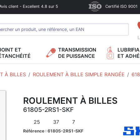
Avis client - Excellent 4.8 sur 5
Certifié ISO 9001
L
JOINT ET
TRANSMISSION
LUBRIFI
ÉTANCHÉITÉ
DE PUISSANCE
ET ADHÉ
 À BILLES
ROULEMENT À BILLE SIMPLE RANGÉE
618
ROULEMENT À BILLES
61805-2RS1-SKF
25
37
7
Référence : 61805-2RS1-SKF