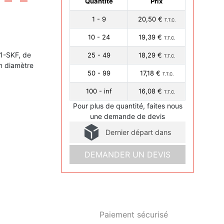
Quantité
Prix
1 - 9
20,50 €
T.T.C.
10 - 24
19,39 €
T.T.C.
S1-SKF, de
25 - 49
18,29 €
T.T.C.
n diamètre
50 - 99
17,18 €
T.T.C.
100 - inf
16,08 €
T.T.C.
Pour plus de quantité, faites nous
une demande de devis
Dernier départ dans
DEMANDER UN DEVIS
Paiement sécurisé