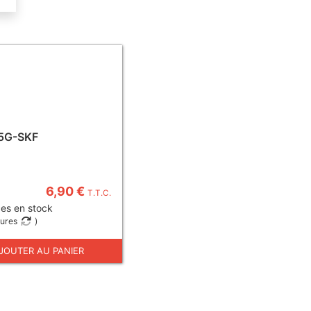
5G-SKF
6,90 €
T.T.C.
es en stock
eures
)
JOUTER AU PANIER