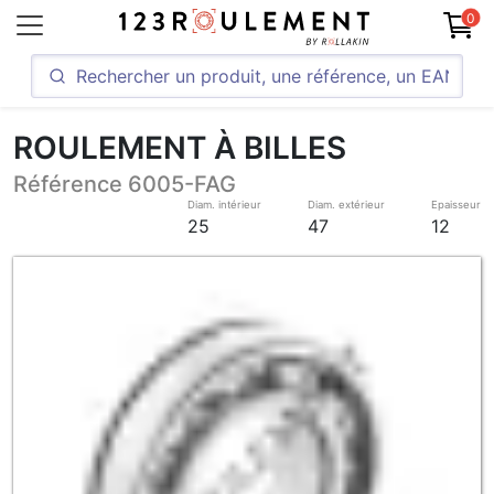
0
ROULEMENT À BILLES
Référence 6005-FAG
Diam. intérieur
Diam. extérieur
Epaisseur
25
47
12