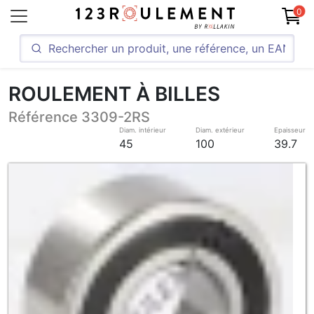
0
ROULEMENT À BILLES
Référence 3309-2RS
Diam. intérieur
Diam. extérieur
Epaisseur
45
100
39.7