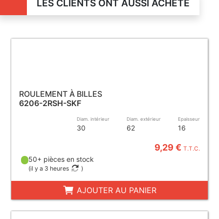
LES CLIENTS ONT AUSSI ACHETÉ
ROULEMENT À BILLES
6206-2RSH-SKF
Diam. intérieur
Diam. extérieur
Epaisseur
30
62
16
9,29 €
T.T.C.
50+ pièces en stock
(
il y a 3 heures
)
AJOUTER AU PANIER