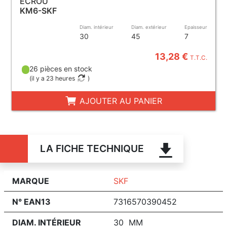
ECROU
KM6-SKF
Diam. intérieur
Diam. extérieur
Epaisseur
30
45
7
13,28 €
T.T.C.
26 pièces en stock
(
il y a 23 heures
)
AJOUTER AU PANIER
LA FICHE TECHNIQUE
MARQUE
SKF
N° EAN13
7316570390452
DIAM. INTÉRIEUR
30 MM