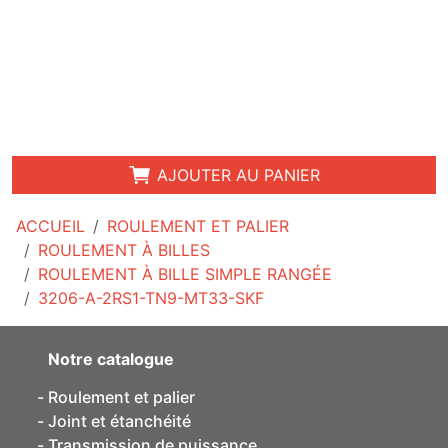
AJOUTER AU PANIER
ACCUEIL
ROULEMENT ET PALIER
ROULEMENT À BILLES
ROULEMENT À BILLE SIMPLE RANGÉE
3206-A-2RS1-TN9-MT33-SKF
Notre catalogue
Roulement et palier
Joint et étanchéité
Transmission de puissance