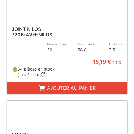
JOINT NILOS
7206-AVH-NILOS
Diam. intérieur
Diam. extérieur
Epaisseur
30
58.8
2.5
15,19 €
T.T.C.
34 pièces en stock
(
il y a 6 jours
)
AJOUTER AU PANIER