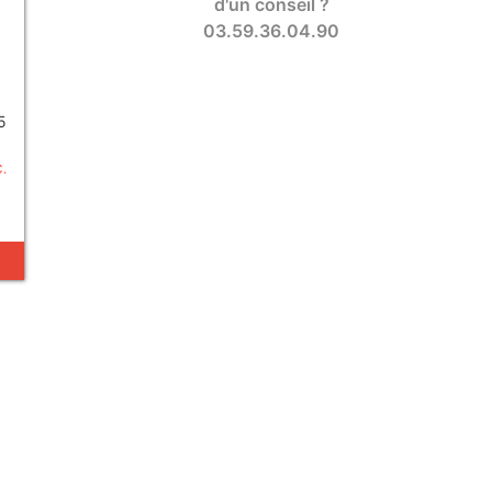
d'un conseil ?
03.59.36.04.90
5
C.