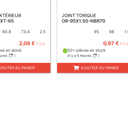
EXTÉRIEUR
JOINT TORIQUE
EXT-65
OR-95X1.50-NBR70
60.8
73.4
2.5
95
98
1.
2,08 €
0,97 €
T.T.C.
T.T.
es en stock
50+ pièces en stock
eures
)
(
il y a 8 heures
)
JOUTER AU PANIER
AJOUTER AU PANIER