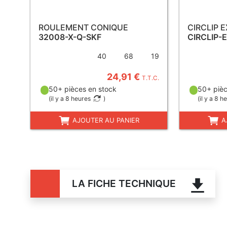
ROULEMENT CONIQUE
CIRCLIP 
32008-X-Q-SKF
CIRCLIP-
40
68
19
24,91 €
T.T.C.
50+ pièces en stock
50+ pièc
(
il y a 8 heures
)
(
il y a 8 h
AJOUTER AU PANIER
A
LA FICHE TECHNIQUE