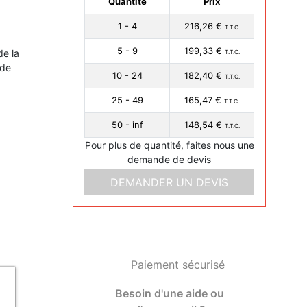
Quantité
Prix
1 - 4
216,26 €
T.T.C.
5 - 9
199,33 €
e la
T.T.C.
 de
10 - 24
182,40 €
T.T.C.
25 - 49
165,47 €
T.T.C.
50 - inf
148,54 €
T.T.C.
Pour plus de quantité, faites nous une
demande de devis
DEMANDER UN DEVIS
Paiement sécurisé
Besoin d'une aide ou