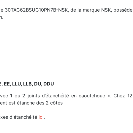
rence 30TAC62BSUC10PN7B-NSK, de la marque NSK, possède 
m.
E, EE, LLU, LLB, DU, DDU
avec 1 ou 2 joints d’étanchéité en caoutchouc ». Chez 1
ment est étanche des 2 côtés
fixes d'étanchéité
ici
.