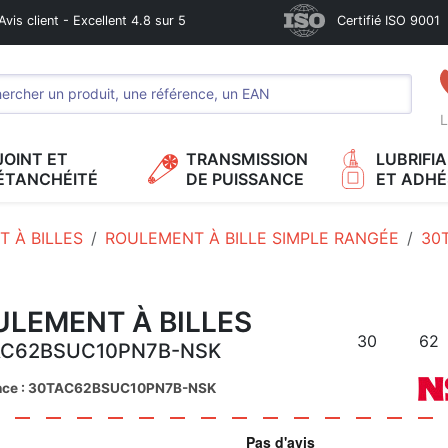
Avis client - Excellent 4.8 sur 5
Certifié ISO 9001
L
JOINT ET
TRANSMISSION
LUBRIFI
ÉTANCHÉITÉ
DE PUISSANCE
ET ADHÉ
 À BILLES
ROULEMENT À BILLE SIMPLE RANGÉE
30
ULEMENT À BILLES
30
62
AC62BSUC10PN7B-NSK
nce : 30TAC62BSUC10PN7B-NSK