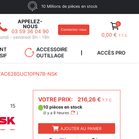
10 Millions de pièces en stock
APPELEZ-
0
NOUS
Connectez-vous
03 59 36 04 90
0,00 €
T.T.C.
undi - vendredi 8h - 19h
ANT
ACCESSOIRE
ACCÈS PRO
SIF
OUTILLAGE
TAC62BSUC10PN7B-NSK
VOTRE PRIX:
216,26 €
T.T.C.
15
10 pièces en stock
(
il y a 8 heures
)
AJOUTER AU PANIER