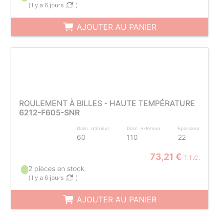
(
il y a 6 jours
)
AJOUTER AU PANIER
ROULEMENT À BILLES - HAUTE TEMPÉRATURE
6212-F605-SNR
Diam. intérieur
Diam. extérieur
Epaisseur
60
110
22
73,21 €
T.T.C.
2 pièces en stock
(
il y a 6 jours
)
AJOUTER AU PANIER