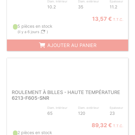
Diam. intérieur
Diam. extérieur
Epaisseur
10.2
35
11.2
13,57 €
T.T.C.
5 pièces en stock
(
il y a 6 jours
)
AJOUTER AU PANIER
ROULEMENT À BILLES - HAUTE TEMPÉRATURE
6213-F605-SNR
Diam. intérieur
Diam. extérieur
Epaisseur
65
120
23
89,32 €
T.T.C.
2 pièces en stock