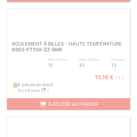
ROULEMENT À BILLES - HAUTE TEMPÉRATURE
6302-FT150-ZZ-SNR
Diam. intérieur
Diam. extérieur
Epaisseur
15
42
13
15,16 €
T.T.C.
8 pièces en stock
(
il y a 6 jours
)
AJOUTER AU PANIER