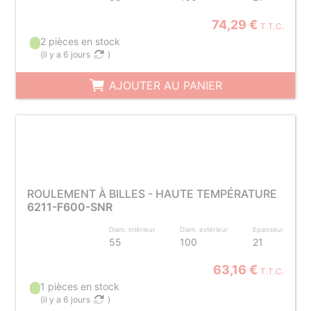
74,29 €
T.T.C.
2 pièces en stock
(
il y a 6 jours
)
AJOUTER AU PANIER
ROULEMENT À BILLES - HAUTE TEMPÉRATURE
6211-F600-SNR
Diam. intérieur
Diam. extérieur
Epaisseur
55
100
21
63,16 €
T.T.C.
1 pièces en stock
(
il y a 6 jours
)