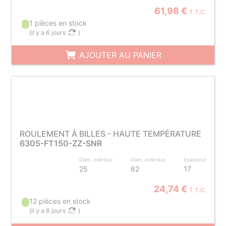
61,98 €
T.T.C.
1 pièces en stock
(
il y a 6 jours
)
AJOUTER AU PANIER
ROULEMENT À BILLES - HAUTE TEMPÉRATURE
6305-FT150-ZZ-SNR
Diam. intérieur
Diam. extérieur
Epaisseur
25
62
17
24,74 €
T.T.C.
12 pièces en stock
(
il y a 6 jours
)