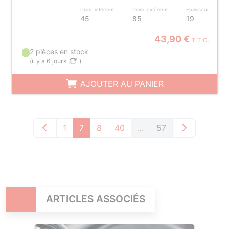
Diam. intérieur
Diam. extérieur
Epaisseur
45
85
19
43,90 €
T.T.C.
2 pièces en stock
(
il y a 6 jours
)
AJOUTER AU PANIER
1
7
8
40
...
57
ARTICLES ASSOCIÉS