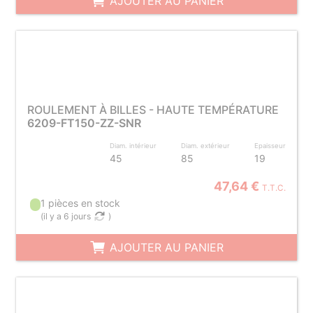
AJOUTER AU PANIER
ROULEMENT À BILLES - HAUTE TEMPÉRATURE
6209-FT150-ZZ-SNR
Diam. intérieur
Diam. extérieur
Epaisseur
45
85
19
47,64 €
T.T.C.
1 pièces en stock
(
il y a 6 jours
)
AJOUTER AU PANIER