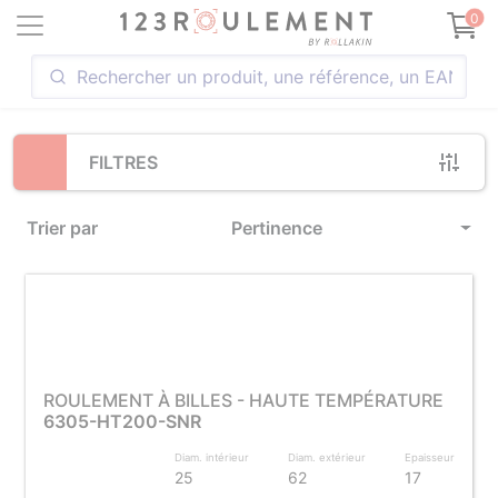
Loading...
0
FILTRES
Trier par
Pertinence
ROULEMENT À BILLES - HAUTE TEMPÉRATURE
6305-HT200-SNR
Diam. intérieur
Diam. extérieur
Epaisseur
25
62
17