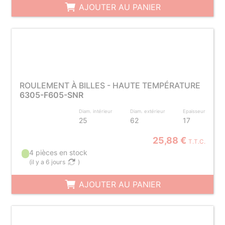
AJOUTER AU PANIER
ROULEMENT À BILLES - HAUTE TEMPÉRATURE
6305-F605-SNR
Diam. intérieur
Diam. extérieur
Epaisseur
25
62
17
25,88 €
T.T.C.
4 pièces en stock
(
il y a 6 jours
)
AJOUTER AU PANIER