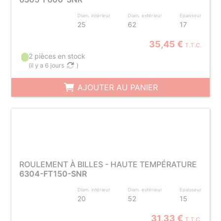
Diam. intérieur
Diam. extérieur
Epaisseur
25
62
17
35,45 €
T.T.C.
2 pièces en stock
(
il y a 6 jours
)
AJOUTER AU PANIER
ROULEMENT À BILLES - HAUTE TEMPÉRATURE
6304-FT150-SNR
Diam. intérieur
Diam. extérieur
Epaisseur
20
52
15
31,33 €
T.T.C.