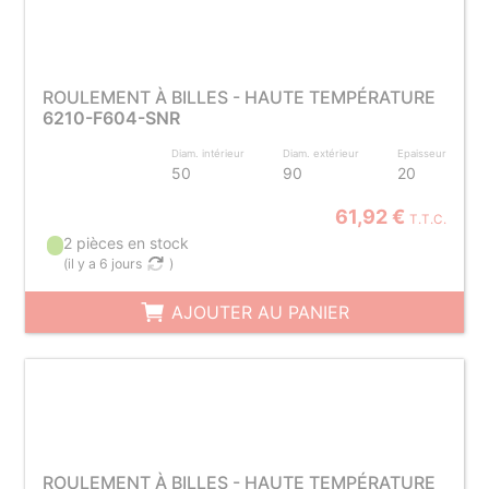
ROULEMENT À BILLES - HAUTE TEMPÉRATURE
6210-F604-SNR
Diam. intérieur
Diam. extérieur
Epaisseur
50
90
20
61,92 €
T.T.C.
2 pièces en stock
(
il y a 6 jours
)
AJOUTER AU PANIER
ROULEMENT À BILLES - HAUTE TEMPÉRATURE