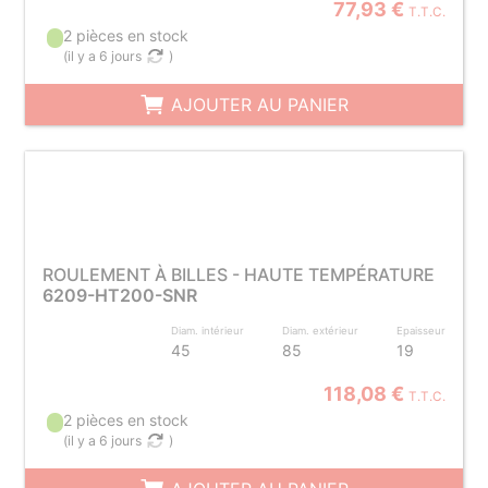
77,93 €
T.T.C.
2 pièces en stock
(
il y a 6 jours
)
AJOUTER AU PANIER
ROULEMENT À BILLES - HAUTE TEMPÉRATURE
6209-HT200-SNR
Diam. intérieur
Diam. extérieur
Epaisseur
45
85
19
118,08 €
T.T.C.
2 pièces en stock
(
il y a 6 jours
)