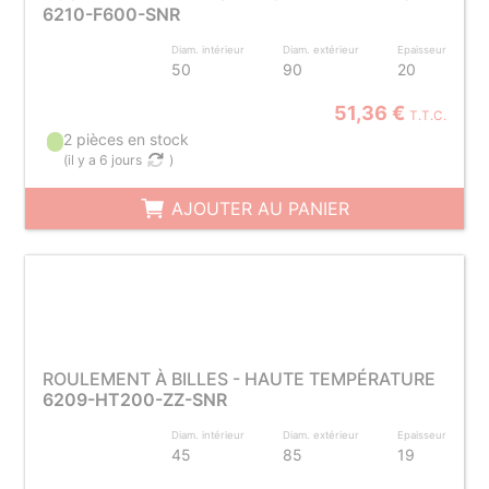
6210-F600-SNR
Diam. intérieur
Diam. extérieur
Epaisseur
50
90
20
51,36 €
T.T.C.
2 pièces en stock
(
il y a 6 jours
)
AJOUTER AU PANIER
ROULEMENT À BILLES - HAUTE TEMPÉRATURE
6209-HT200-ZZ-SNR
Diam. intérieur
Diam. extérieur
Epaisseur
45
85
19