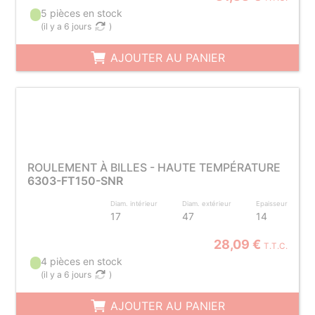
5 pièces en stock
(
il y a 6 jours
)
AJOUTER AU PANIER
ROULEMENT À BILLES - HAUTE TEMPÉRATURE
6303-FT150-SNR
Diam. intérieur
Diam. extérieur
Epaisseur
17
47
14
28,09 €
T.T.C.
4 pièces en stock
(
il y a 6 jours
)
AJOUTER AU PANIER