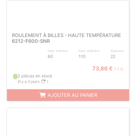
ROULEMENT À BILLES - HAUTE TEMPÉRATURE
6212-F600-SNR
Diam. intérieur
Diam. extérieur
Epaisseur
60
110
22
73,86 €
T.T.C.
2 pièces en stock
(
il y a 3 jours
)
AJOUTER AU PANIER