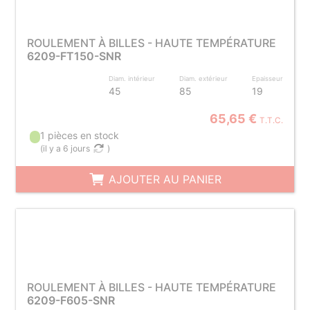
ROULEMENT À BILLES - HAUTE TEMPÉRATURE
6209-FT150-SNR
Diam. intérieur
Diam. extérieur
Epaisseur
45
85
19
65,65 €
T.T.C.
1 pièces en stock
(
il y a 6 jours
)
AJOUTER AU PANIER
ROULEMENT À BILLES - HAUTE TEMPÉRATURE
6209-F605-SNR