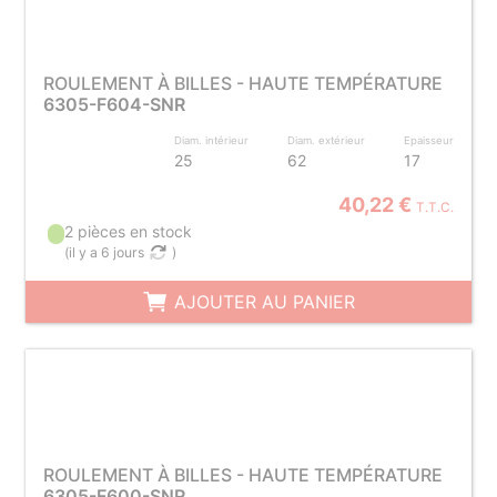
ROULEMENT À BILLES - HAUTE TEMPÉRATURE
6305-F604-SNR
Diam. intérieur
Diam. extérieur
Epaisseur
25
62
17
40,22 €
T.T.C.
2 pièces en stock
(
il y a 6 jours
)
AJOUTER AU PANIER
ROULEMENT À BILLES - HAUTE TEMPÉRATURE
6305-F600-SNR