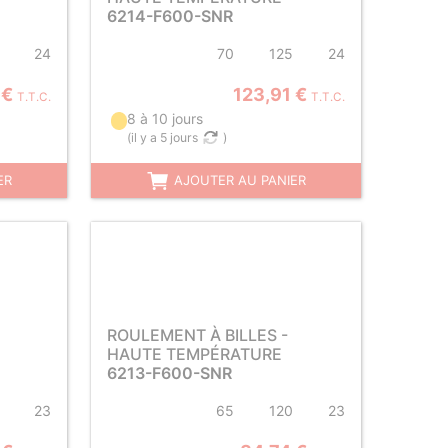
6214-F600-SNR
24
70
125
24
 €
123,91 €
T.T.C.
T.T.C.
8 à 10 jours
(
il y a 5 jours
)
ER
AJOUTER AU PANIER
ROULEMENT À BILLES -
HAUTE TEMPÉRATURE
6213-F600-SNR
23
65
120
23