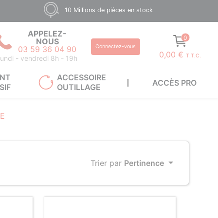
10 Millions de pièces en stock
APPELEZ-
0
NOUS
Connectez-vous
03 59 36 04 90
0,00 €
T.T.C.
undi - vendredi 8h - 19h
ANT
ACCESSOIRE
ACCÈS PRO
SIF
OUTILLAGE
RE
Trier par
Pertinence