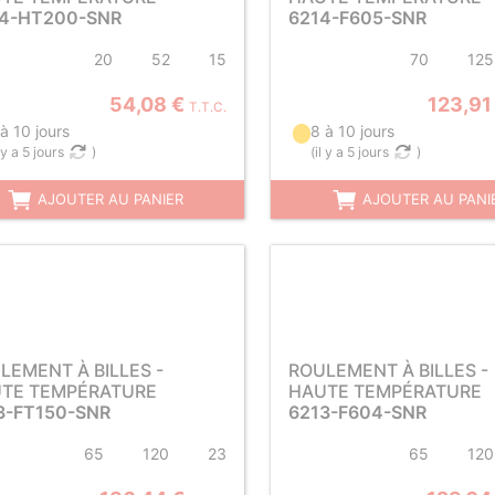
4-HT200-SNR
6214-F605-SNR
20
52
15
70
125
54,08 €
123,91
T.T.C.
à 10 jours
8 à 10 jours
l y a 5 jours
)
(
il y a 5 jours
)
AJOUTER AU PANIER
AJOUTER AU PANI
LEMENT À BILLES -
ROULEMENT À BILLES -
TE TEMPÉRATURE
HAUTE TEMPÉRATURE
3-FT150-SNR
6213-F604-SNR
65
120
23
65
120