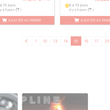
à 10 jours
8 à 10 jours
l y a 5 jours
)
(
il y a 5 jours
)
AJOUTER AU PANIER
AJOUTER AU PANI
1
10
13
14
15
16
17
25