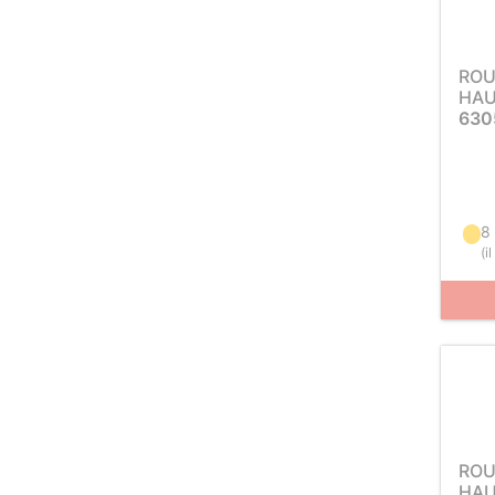
ROU
HAU
630
8 
(
i
ROU
HAU