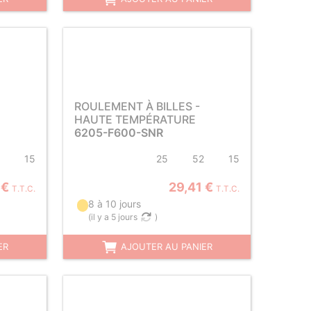
ROULEMENT À BILLES -
HAUTE TEMPÉRATURE
6205-F600-SNR
15
25
52
15
 €
29,41 €
T.T.C.
T.T.C.
8 à 10 jours
(
il y a 5 jours
)
ER
AJOUTER AU PANIER