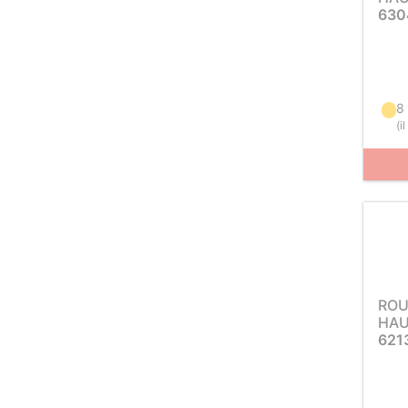
630
8 
(
i
ROU
HAU
621