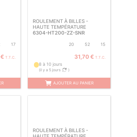
ROULEMENT À BILLES -
HAUTE TEMPÉRATURE
6304-HT200-ZZ-SNR
2
17
20
52
15
 €
31,70 €
T.T.C.
T.T.C.
8 à 10 jours
(
il y a 5 jours
)
ER
AJOUTER AU PANIER
ROULEMENT À BILLES -
HAUTE TEMPÉRATURE