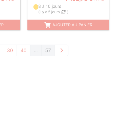
8 à 10 jours
(
il y a 5 jours
)
ER
AJOUTER AU PANIER
30
40
...
57