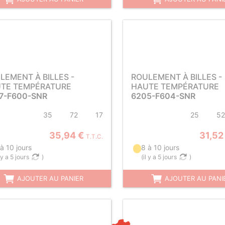
LEMENT À BILLES -
ROULEMENT À BILLES -
TE TEMPÉRATURE
HAUTE TEMPÉRATURE
7-F600-SNR
6205-F604-SNR
35
72
17
25
52
35,94 €
31,52
T.T.C.
à 10 jours
8 à 10 jours
l y a 5 jours
)
(
il y a 5 jours
)
AJOUTER AU PANIER
AJOUTER AU PANI