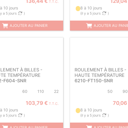
136,44 €
129,04
T.T.C.
à 10 jours
8 à 10 jours
l y a 5 jours
)
(
il y a 5 jours
)
AJOUTER AU PANIER
AJOUTER AU PANI
LEMENT À BILLES -
ROULEMENT À BILLES -
TE TEMPÉRATURE
HAUTE TEMPÉRATURE
2-F604-SNR
6210-FT150-SNR
60
110
22
50
90
103,79 €
70,06
T.T.C.
à 10 jours
8 à 10 jours
l y a 5 jours
)
(
il y a 5 jours
)
AJOUTER AU PANIER
AJOUTER AU PANI