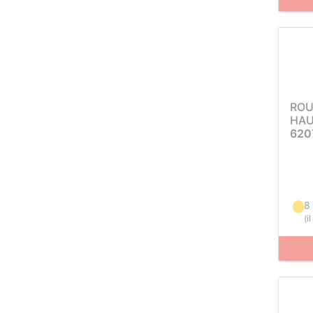
ROU
HAU
620
8 
(
i