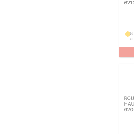
621
8 
(
i
ROU
HAU
620