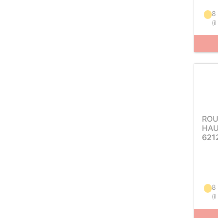
8 
(
i
ROU
HAU
621
8 
(
i