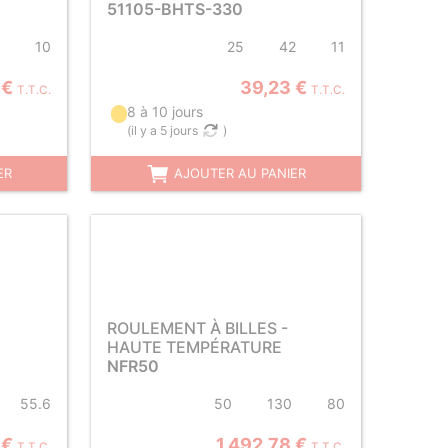
51105-BHTS-330
10
25
42
11
 €
39,23 €
T.T.C.
T.T.C.
8 à 10 jours
(
il y a 5 jours
)
ER
AJOUTER AU PANIER
ROULEMENT À BILLES -
HAUTE TEMPÉRATURE
NFR50
55.6
50
130
80
 €
1 492,78 €
T.T.C.
T.T.C.