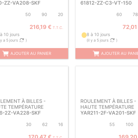
0-ZZ-VA208-SKF
61812-ZZ-C3-VT-150
50
90
20
60
78
216,19 €
72,01
T.T.C.
à 10 jours
8 à 10 jours
l y a 5 jours
)
(
il y a 5 jours
)
AJOUTER AU PANIER
AJOUTER AU PANI
LEMENT À BILLES -
ROULEMENT À BILLES -
TE TEMPÉRATURE
HAUTE TEMPÉRATURE
6-2Z-VA228-SKF
YAR211-2F-VA201-SKF
30
62
16
55
100
170,47 €
169,20
T.T.C.