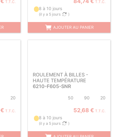
 €
84,74 €
T.T.C.
T.T.C.
8 à 10 jours
(
il y a 5 jours
)
ER
AJOUTER AU PANIER
ROULEMENT À BILLES -
HAUTE TEMPÉRATURE
6210-F605-SNR
20
50
90
20
 €
52,68 €
T.T.C.
T.T.C.
8 à 10 jours
(
il y a 5 jours
)
ER
AJOUTER AU PANIER