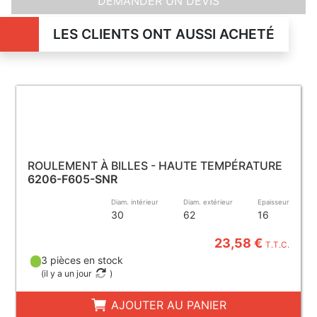
DEMANDER UN DEVIS
LES CLIENTS ONT AUSSI ACHETÉ
ROULEMENT À BILLES - HAUTE TEMPÉRATURE
6206-F605-SNR
Diam. intérieur
Diam. extérieur
Epaisseur
30
62
16
23,58 €
T.T.C.
3 pièces en stock
(
il y a un jour
)
AJOUTER AU PANIER