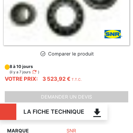
Comparer le produit
8 à 10 jours
(
il y a 7 jours
)
VOTRE PRIX:
3 523,92 €
T.T.C.
DEMANDER UN DEVIS
LA FICHE TECHNIQUE
MARQUE
SNR