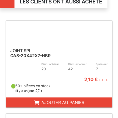
LES CLIENTS ONT AUSSI ACHETÉ
JOINT SPI
OAS-20X42X7-NBR
Diam. intérieur
Diam. extérieur
Epaisseur
20
42
7
2,10 €
T.T.C.
50+ pièces en stock
(
il y a un jour
)
AJOUTER AU PANIER