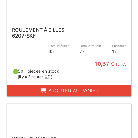
ROULEMENT À BILLES
6207-SKF
Diam. intérieur
Diam. extérieur
Epaisseur
35
72
17
10,37 €
T.T.C.
50+ pièces en stock
(
il y a 3 heures
)
AJOUTER AU PANIER