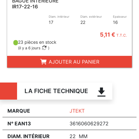
BAGUE INTÉRIEURE
IR17-22-16
Diam. intérieur
Diam. extérieur
Epaisseur
17
22
16
5,11 €
T.T.C.
23 pièces en stock
(
il y a 6 jours
)
AJOUTER AU PANIER
LA FICHE TECHNIQUE
MARQUE
JTEKT
N° EAN13
3616060629272
DIAM. INTÉRIEUR
22 MM