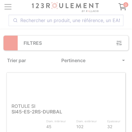
Loading...
0
FILTRES
Trier par
Pertinence
ROTULE SI
SI45-ES-2RS-DURBAL
Diam. intérieur
Diam. extérieur
Epaisseur
45
102
32