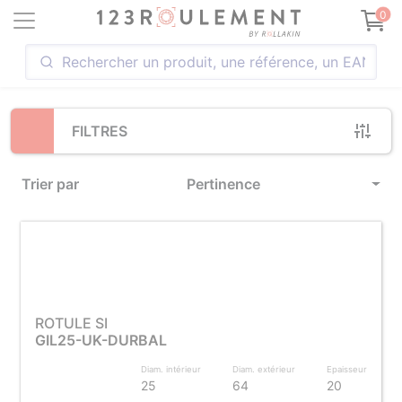
Loading...
0
FILTRES
Trier par
Pertinence
ROTULE SI
GIL25-UK-DURBAL
Diam. intérieur
Diam. extérieur
Epaisseur
25
64
20