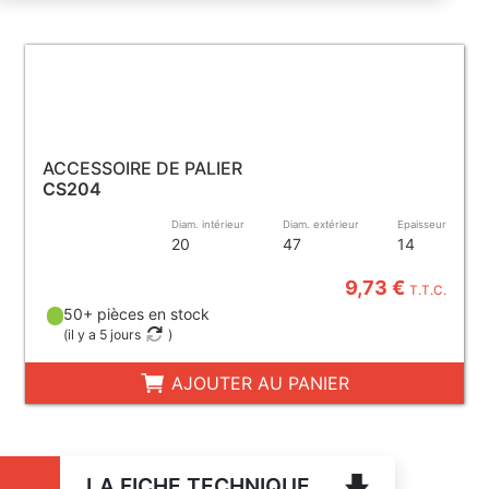
ACCESSOIRE DE PALIER
CS204
Diam. intérieur
Diam. extérieur
Epaisseur
20
47
14
9,73 €
T.T.C.
50+ pièces en stock
(
il y a 5 jours
)
AJOUTER AU PANIER
LA FICHE TECHNIQUE