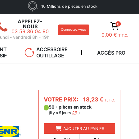
10 Millions de pièces en stock
APPELEZ-
0
NOUS
Connectez-vous
03 59 36 04 90
0,00 €
T.T.C.
undi - vendredi 8h - 19h
ANT
ACCESSOIRE
ACCÈS PRO
SIF
OUTILLAGE
VOTRE PRIX:
18,23 €
T.T.C.
50+ pièces en stock
(
il y a 5 jours
)
AJOUTER AU PANIER