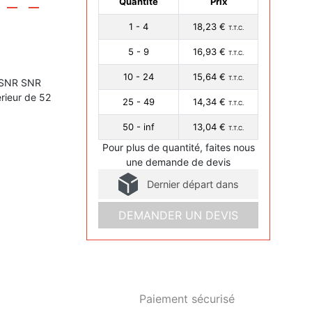
Quantité
Prix
1 - 4
18,23 €
T.T.C.
5 - 9
16,93 €
T.T.C.
10 - 24
15,64 €
T.T.C.
2-SNR SNR
rieur de 52
25 - 49
14,34 €
T.T.C.
50 - inf
13,04 €
T.T.C.
Pour plus de quantité, faites nous
une demande de devis
Dernier départ dans
DEMANDER UN DEVIS
Paiement sécurisé