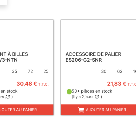
T À BILLES
ACCESSOIRE DE PALIER
W3-NTN
ES206-G2-SNR
35
72
25
30
62
1
30,48 €
21,83 €
T.T.C.
T.T.
 en stock
50+ pièces en stock
urs
)
(
il y a 2 jours
)
JOUTER AU PANIER
AJOUTER AU PANIER