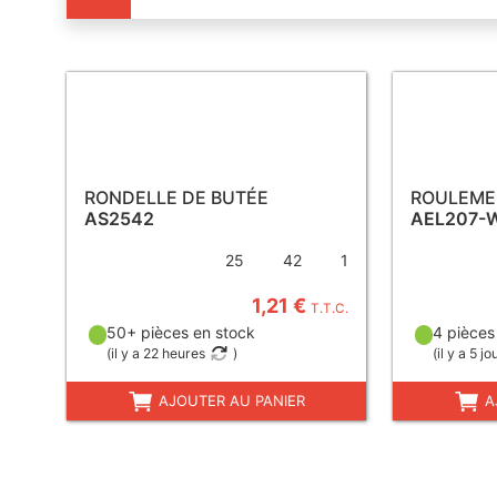
RONDELLE DE BUTÉE
ROULEMEN
AS2542
AEL207-
25
42
1
1,21 €
T.T.C.
50+ pièces en stock
4 pièces
(
il y a 22 heures
)
(
il y a 5 jo
AJOUTER AU PANIER
A