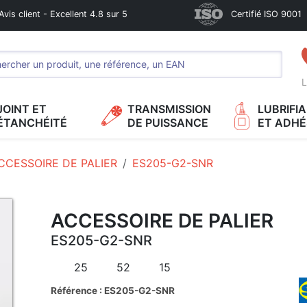
Avis client - Excellent 4.8 sur 5
Certifié ISO 9001
L
JOINT ET
TRANSMISSION
LUBRIFI
ÉTANCHÉITÉ
DE PUISSANCE
ET ADHÉ
CCESSOIRE DE PALIER
ES205-G2-SNR
ACCESSOIRE DE PALIER
ES205-G2-SNR
25
52
15
Référence : ES205-G2-SNR