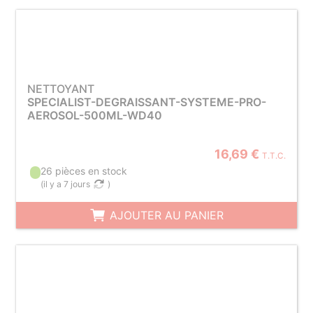
NETTOYANT
SPECIALIST-DEGRAISSANT-SYSTEME-PRO-
AEROSOL-500ML-WD40
16,69 €
T.T.C.
26 pièces en stock
(
il y a 7 jours
)
AJOUTER AU PANIER