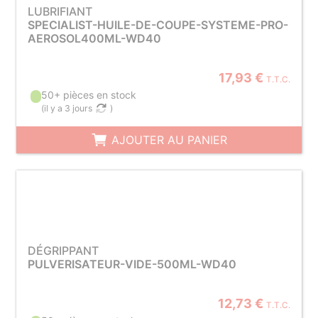
LUBRIFIANT
SPECIALIST-HUILE-DE-COUPE-SYSTEME-PRO-
AEROSOL400ML-WD40
17,93 €
T.T.C.
50+ pièces en stock
(
il y a 3 jours
)
AJOUTER AU PANIER
DÉGRIPPANT
PULVERISATEUR-VIDE-500ML-WD40
12,73 €
T.T.C.