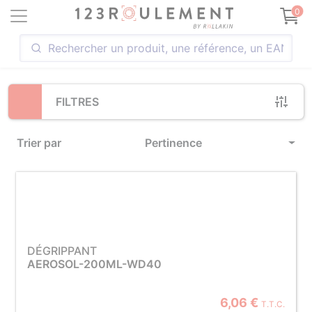
Loading...
0
FILTRES
Trier par
Pertinence
DÉGRIPPANT
AEROSOL-200ML-WD40
6,06 €
T.T.C.