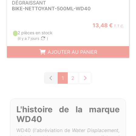
DÉGRAISSANT
BIKE-NETTOYANT-500ML-WD40
13,48 €
T.T.C.
2 pièces en stock
(
il y a 7 jours
)
AJOUTER AU PANIER
1
2
L'histoire de la marque
WD40
WD40 (l'abréviation de
Water Displacement,