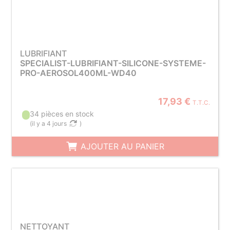
LUBRIFIANT
SPECIALIST-LUBRIFIANT-SILICONE-SYSTEME-
PRO-AEROSOL400ML-WD40
17,93 €
T.T.C.
34 pièces en stock
(
il y a 4 jours
)
AJOUTER AU PANIER
NETTOYANT