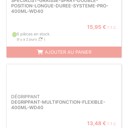
SPECIALIST-GRAISSE-SPRAY-DOUBLE-
POSITION-LONGUE-DUREE-SYSTEME-PRO-
400ML-WD40
15,95 €
T.T.C.
6 pièces en stock
(
il y a 2 jours
)
AJOUTER AU PANIER
DÉGRIPPANT
DEGRIPPANT-MULTIFONCTION-FLEXIBLE-
400ML-WD40
13,48 €
T.T.C.