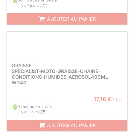
(
il y a 7 jours
)
AJOUTER AU PANIER
GRAISSE
SPECIALIST-MOTO-GRAISSE-CHAINE-
CONDITIONS-HUMIDES-AEROSOL400ML-
WD40
17,18 €
T.T.C.
6 pièces en stock
(
il y a 3 jours
)
AJOUTER AU PANIER