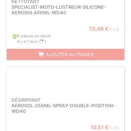
NETTOYANT
SPECIALIST-MOTO-LUSTREUR-SILICONE-
AEROSOL400ML-WD40
13,48 €
T.T.C.
9 pièces en stock
(
il y a 7 jours
)
AJOUTER AU PANIER
DÉGRIPPANT
AEROSOL-250ML-SPRAY-DOUBLE-POSITION-
WD40
10,51 €
T.T.C.