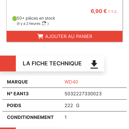
6,90 €
T.T.C.
50+ pièces en stock
(
il y a 2 heures
)
AJOUTER AU PANIER
LA FICHE TECHNIQUE
MARQUE
WD40
N° EAN13
5032227330023
POIDS
222 G
CONDITIONNEMENT
1