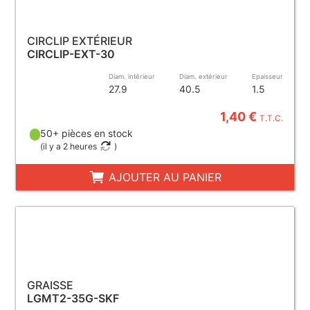
CIRCLIP EXTÉRIEUR
CIRCLIP-EXT-30
Diam. intérieur
Diam. extérieur
Epaisseur
27.9
40.5
1.5
1,40 €
T.T.C.
50+ pièces en stock
(
il y a 2 heures
)
AJOUTER AU PANIER
GRAISSE
LGMT2-35G-SKF