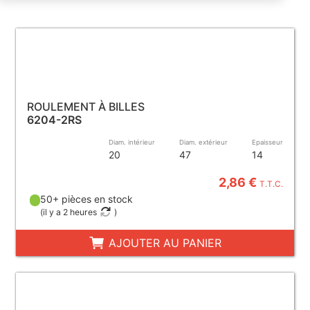
ROULEMENT À BILLES
6204-2RS
Diam. intérieur
Diam. extérieur
Epaisseur
20
47
14
2,86 €
T.T.C.
50+ pièces en stock
(
il y a 2 heures
)
AJOUTER AU PANIER